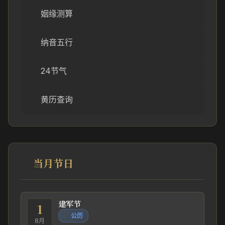
姻缘测算
纳音五行
24节气
黄历查询
当月节日
建军节
1
公历
8月