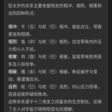
犯太岁的关系主要依据地支的相冲、相刑、相害和
自刑四种形式：
相冲
：牛（丑）与蛇（巳）相冲，彼此对立，导致
紧张和阻碍。
相刑
：兔（卯）与蛇（巳）相刑，往往带来内外压
力和小人干扰。
相害
：鸡（酉）与蛇（巳）相害，容易带来财务损
失及人际纷争。
相破
：猪（亥）与蛇（巳）相破，象征破坏与变
动，需谨慎应对。
自刑
：蛇（巳）与蛇（巳）自刑，内心压力倍增，
容易自我怀疑和焦虑。
这种关系源于十二地支之间复杂的生克制化，反映
了古人对宇宙万物阴阳变化的理解。