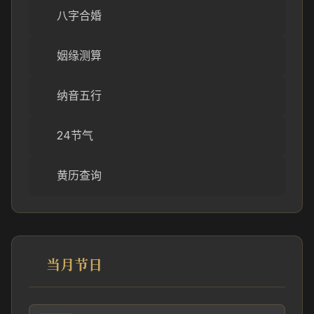
八字合婚
姻缘测算
纳音五行
24节气
黄历查询
当月节日