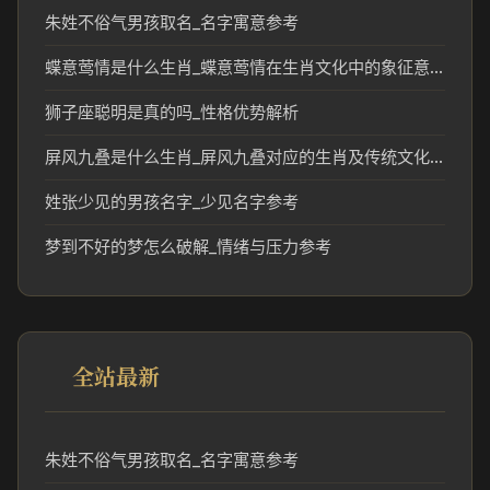
朱姓不俗气男孩取名_名字寓意参考
蝶意莺情是什么生肖_蝶意莺情在生肖文化中的象征意义
狮子座聪明是真的吗_性格优势解析
屏风九叠是什么生肖_屏风九叠对应的生肖及传统文化解读
姓张少见的男孩名字_少见名字参考
梦到不好的梦怎么破解_情绪与压力参考
全站最新
朱姓不俗气男孩取名_名字寓意参考