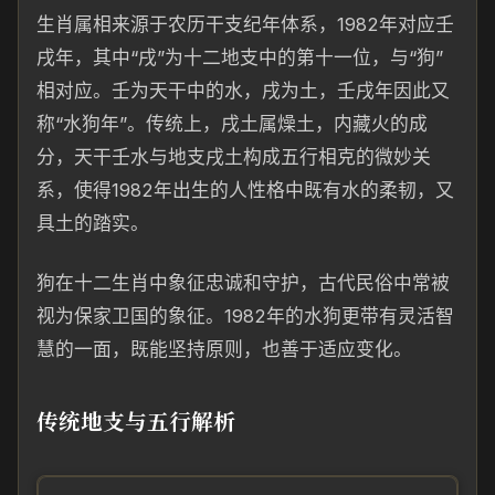
生肖属相来源于农历干支纪年体系，1982年对应壬
戌年，其中“戌”为十二地支中的第十一位，与“狗”
相对应。壬为天干中的水，戌为土，壬戌年因此又
称“水狗年”。传统上，戌土属燥土，内藏火的成
分，天干壬水与地支戌土构成五行相克的微妙关
系，使得1982年出生的人性格中既有水的柔韧，又
具土的踏实。
狗在十二生肖中象征忠诚和守护，古代民俗中常被
视为保家卫国的象征。1982年的水狗更带有灵活智
慧的一面，既能坚持原则，也善于适应变化。
传统地支与五行解析