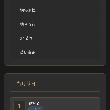
姻缘测算
纳音五行
24节气
黄历查询
当月节日
建军节
1
公历