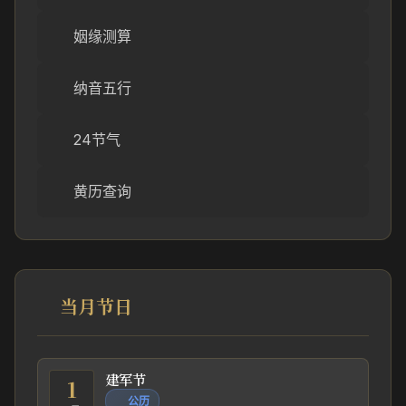
姻缘测算
纳音五行
24节气
黄历查询
当月节日
建军节
1
公历