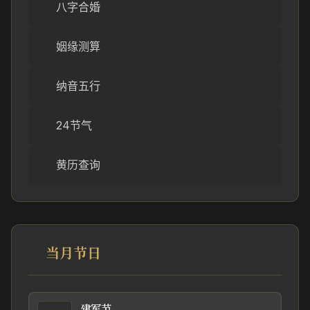
八字合婚
姻缘测算
纳音五行
24节气
黄历查询
当月节日
建军节