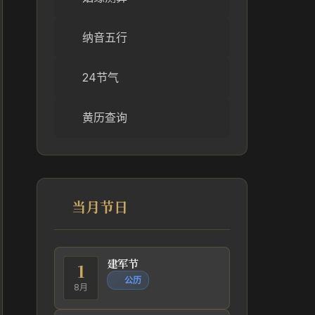
纳音五行
24节气
黄历查询
当月节日
建军节
1
公历
8月