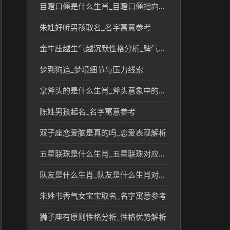
目瞪口僵是什么生肖_目瞪口僵指向的生肖含义解析
朱姓好听男孩取名_名字寓意参考
金牛座越生气越沉默性格分析_脾气特点解析
梦到狗追_梦境细节与压力线索
拿斧头的是什么生肖_斧头意象中的生肖文化解读
陈姓男孩起名_名字寓意参考
双子座恋爱脑是真的吗_恋爱表现解析
五星联珠是什么生肖_五星联珠对应的生肖及民俗文化分析
队友是什么生肖_队友是什么生肖对应性格与特点分析
朱姓书香气女宝宝取名_名字寓意参考
狮子座有原则性格分析_性格优势解析