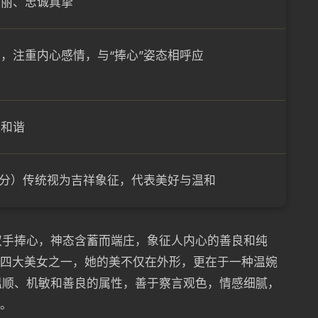
美丽、忠诚真挚
，注重内心感情，与“捧心”姿态相呼应
庭和谐
（7分）传统视为吉祥象征，代表美好与温和
双手捧心，神态含蓄而端庄，象征人内心的善良和纯
，四大美女之一，她的美不仅在外形，更在于一种温婉
温顺、机敏和善良的属性，善于察言观色，情感细腻，
合。