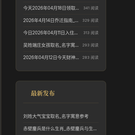
今天2026年04月18日领取结婚证老黄历不适合吗_领证日期参考
341 阅读
2026年4月14日乔迁指南_搬家择日参考
329 阅读
今日2026年04月11日入住新居老黄历不适宜吗_搬家择日参考
313 阅读
吴姓端庄女孩取名_名字寓意参考
293 阅读
2026年04月12日今天财神在哪个吉位_财神方位参考
283 阅读
最新发布
刘姓大气宝宝取名_名字寓意参考
赤壁鏖兵是什么生肖_赤壁鏖兵与生肖文化的传统解读