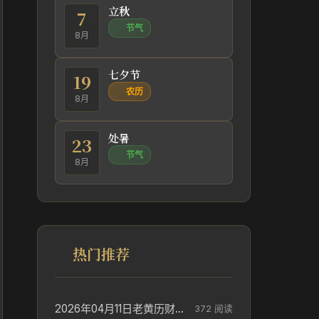
立秋
7
节气
8月
七夕节
19
农历
8月
处暑
23
节气
8月
热门推荐
2026年04月11日老黄历财神方位_财神方位与供奉讲究
372 阅读