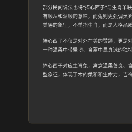
部分民间说法也将“捧心西子”与生肖羊
有顺从和温顺的意味，而兔则更强调灵
美德的象征，不单指生肖，而是人格品
捧心西子不仅是对外在美的赞颂，更是
一种温柔中带坚韧、含蓄中显真诚的独
捧心西子对应生肖兔，寓意温柔善良、
型象征，体现了木的柔和和生命力，吉