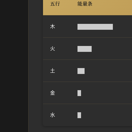
五行
能量条
木
██████████
火
████
土
██
金
█
水
█