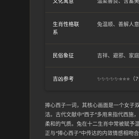
文化寓意
温柔善良、含蓄
生肖性格联
兔温顺、善解人意
系
民俗象征
吉祥、避邪、家
吉凶参考
✨✨✨✨✨⭐⭐⭐
捧心西子一词，其核心画面是一个女子
洁。古代文献中“西子”多用来指代西施
柔和的气质。兔在十二生肖中常被赋予
正与“捧心西子”中传达的内敛情感相吻