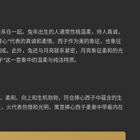
联系在一起。兔年出生的人通常性格温柔，待人真诚，
“捧心”代表的真诚和柔情。西子作为美的象征，也象征
相成。此外，兔还与月亮联系紧密，月亮象征柔和的光
子”这一意象中的温柔与纯洁特质。
长、柔和、向上和生机勃勃，符合捧心西子中蕴含的生
火，火代表热情和光明，寓意捧心西子柔美中带着内在