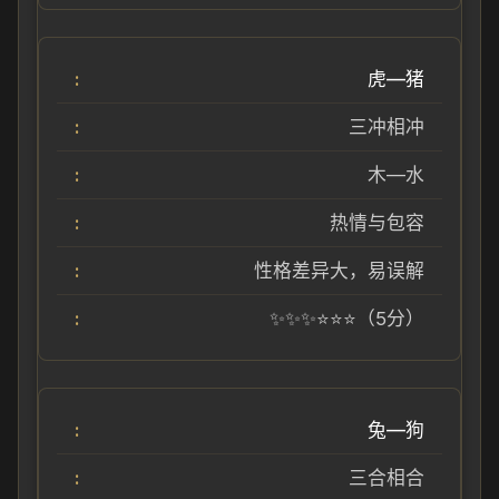
虎—猪
三冲相冲
木—水
热情与包容
性格差异大，易误解
✨✨✨⭐⭐⭐（5分）
兔—狗
三合相合