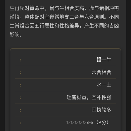
生肖配对算命中，鼠与牛相合度高，虎与猪相冲需
谨慎，整体配对宜遵循地支三合与六合原则。不同
生肖组合因五行属性和性格差异，产生不同的吉凶
影响。
鼠—牛
六合相合
水—土
理智稳重，互补性强
固执较多
✨✨✨✨✨⭐⭐（8分）