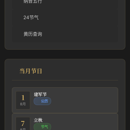
纳音五行
24节气
黄历查询
当月节日
建军节
1
公历
8月
立秋
7
节气
8月