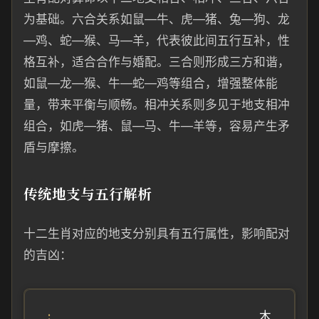
为基础。六合关系如鼠—牛、虎—猪、兔—狗、龙
—鸡、蛇—猴、马—羊，代表彼此间五行互补，性
格互补，适合合作与婚配。三合则形成三方和谐，
如鼠—龙—猴、牛—蛇—鸡等组合，增强整体能
量，带来平衡与顺畅。相冲关系则多见于地支相冲
组合，如虎—猪、鼠—马、牛—羊等，容易产生矛
盾与摩擦。
传统地支与五行解析
十二生肖对应的地支分别具有五行属性，影响配对
的吉凶：
木