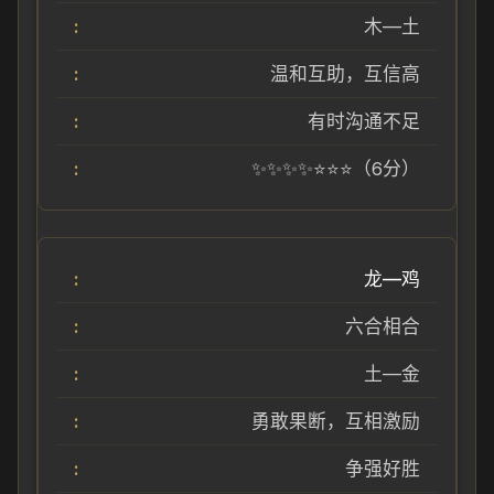
木—土
温和互助，互信高
有时沟通不足
✨✨✨✨⭐⭐⭐（6分）
龙—鸡
六合相合
土—金
勇敢果断，互相激励
争强好胜