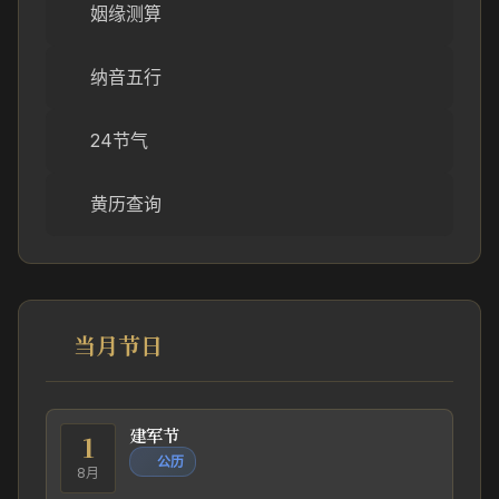
姻缘测算
纳音五行
24节气
黄历查询
当月节日
建军节
1
公历
8月