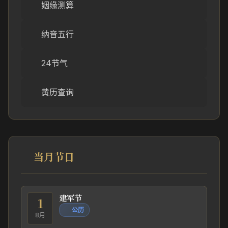
姻缘测算
纳音五行
24节气
黄历查询
当月节日
建军节
1
公历
8月