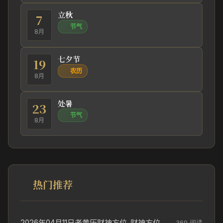
立秋
7
节气
8月
七夕节
19
农历
8月
处暑
23
节气
8月
热门推荐
2026年04月11日老黄历财神方位_财神方位与供奉讲究
369 阅读