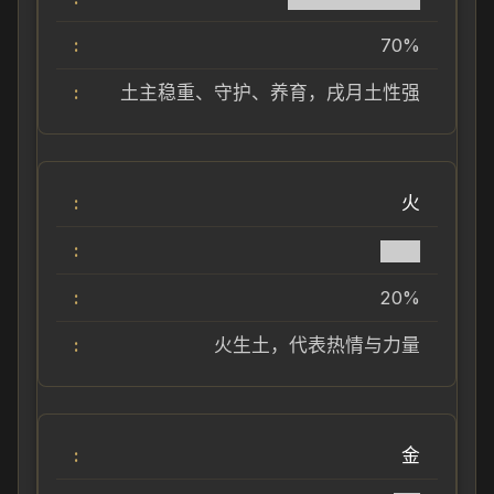
70%
土主稳重、守护、养育，戌月土性强
火
███
20%
火生土，代表热情与力量
金