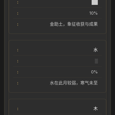
██
10%
金助土，象征收获与成果
水
░
0%
水在此月较弱，寒气未至
木