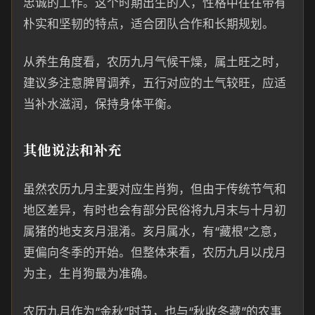
忠诚的工作。这个时期出生的人，性格中往往带有
朴实和坚韧的特点，适合团队合作和长期规划。
从养生角度看，农历九月气候干燥，属土旺之时，
建议多注意脾胃调养，五行对应的土气较旺，应适
当补水滋润，保持身体平衡。
其他说法和补充
虽然农历九月主要对应生肖狗，但由于传统节气和
地区差异，有时也会有部分民俗将九月末与十月初
属猪的地支亥月混淆。亥月属水，有“藏根”之意，
更偏向冬季的开始。但整体来看，农历九月以戌月
为主，生肖狗最为准确。
农历九月作为“金秋”时节，也与“秋收冬藏”的农事