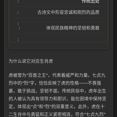
传统出处
古诗文中形容忠诚和刚烈的品质
体现民族精神的坚韧和勇敢
为什么说它对应生肖虎
虎被誉为“百兽之王”，代表着威严和力量。七贞九
烈中的“烈”字，恰恰反映了虎的性格——不畏强
暴，敢于挑战，坚韧不拔。传统民俗中，虎年出生
的人被认为具有领导力和胆识，能在困境中保持坚
定，体现出“贞”和“烈”的双重意义。此外，虎在十
二生肖中与勇猛和正义紧密相连，符合“七贞九烈”