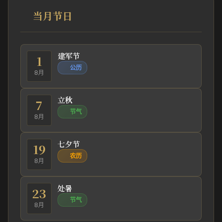
当月节日
建军节
1
公历
8月
立秋
7
节气
8月
七夕节
19
农历
8月
处暑
23
节气
8月