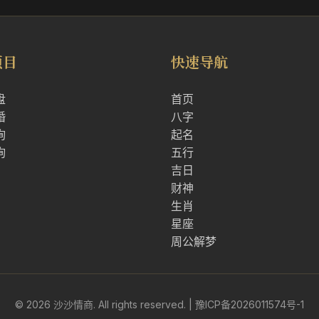
项目
快速导航
盘
首页
婚
八字
询
起名
询
五行
吉日
财神
生肖
星座
周公解梦
© 2026 沙沙情商. All rights reserved. |
豫ICP备2026011574号-1