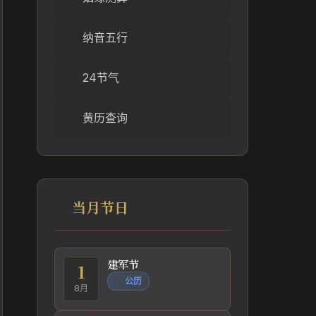
纳音五行
24节气
黄历查询
当月节日
建军节
1
公历
8月