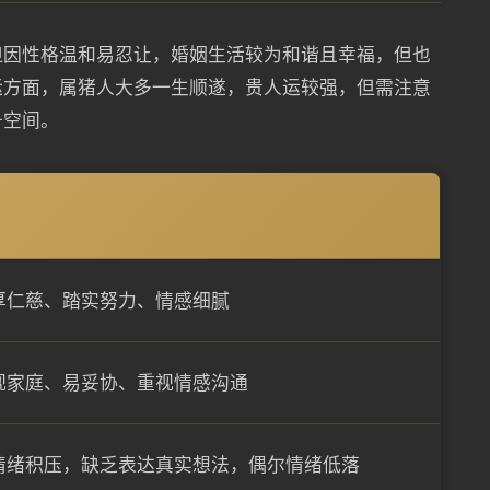
但因性格温和易忍让，婚姻生活较为和谐且幸福，但也
运方面，属猪人大多一生顺遂，贵人运较强，但需注意
升空间。
厚仁慈、踏实努力、情感细腻
视家庭、易妥协、重视情感沟通
情绪积压，缺乏表达真实想法，偶尔情绪低落