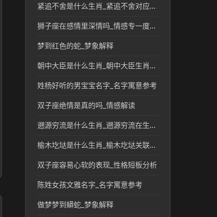
紧追不舍是什么生肖_紧追不舍对应的生肖象征与文化解读
狮子座在感情里深情吗_情感专一度解析
梦到红色的蛇_梦象解释
朝中大臣是什么生肖_朝中大臣生肖文化与传统说法解析
姓杨好听的男宝宝名字_名字寓意参考
双子座绝情是真的吗_情感解读
遡源穷流是什么生肖_遡源穷流在生肖文化中的传统意义
榆木圪垯是什么生肖_榆木圪垯关联的生肖及其传统文化解读
双子座容易心软的表现_性格短板分析
陈姓女孩文雅名字_名字寓意参考
做梦梦到蟒蛇_梦象解释