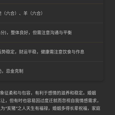
虎（六合）、羊（六合）
 (8分)，整体良好，但需注意沟通与平衡
运势稳定，财运平稳，健康需注意饮食与作息
助，忌金克制
水象征柔和与包容，有利于感情的滋养和稳定。婚姻
忍让，但有时也容易因过度迁就而忽视自我情感需求，
为“亥猪”之人天生有福禄，婚姻多得长辈祝福，家庭