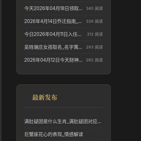
今天2026年04月18日领取结婚证老黄历不适合吗_领证日期参考
340 阅读
2026年4月14日乔迁指南_搬家择日参考
329 阅读
今日2026年04月11日入住新居老黄历不适宜吗_搬家择日参考
312 阅读
吴姓端庄女孩取名_名字寓意参考
293 阅读
2026年04月12日今天财神在哪个吉位_财神方位参考
282 阅读
最新发布
满肚疑团是什么生肖_满肚疑团对应生肖及含义分析
巨蟹座花心的表现_情感解读