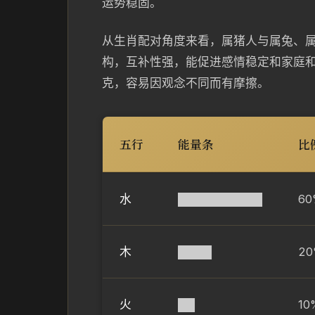
运势稳固。
从生肖配对角度来看，属猪人与属兔、
构，互补性强，能促进感情稳定和家庭
克，容易因观念不同而有摩擦。
五行
能量条
比
水
██████████
60
木
████
2
火
██
10