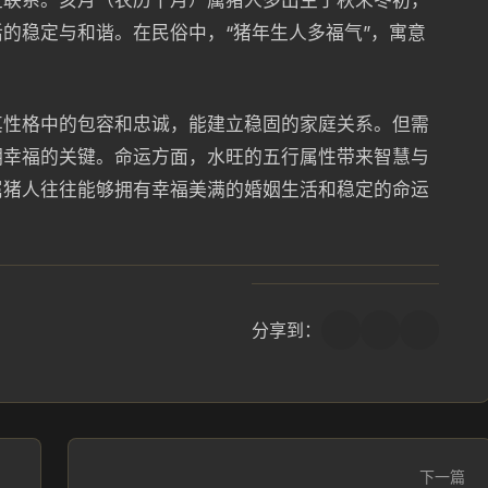
定联系。亥月（农历十月）属猪人多出生于秋末冬初，
的稳定与和谐。在民俗中，“猪年生人多福气”，寓意
其性格中的包容和忠诚，能建立稳固的家庭关系。但需
期幸福的关键。命运方面，水旺的五行属性带来智慧与
属猪人往往能够拥有幸福美满的婚姻生活和稳定的命运
分享到：
下一篇