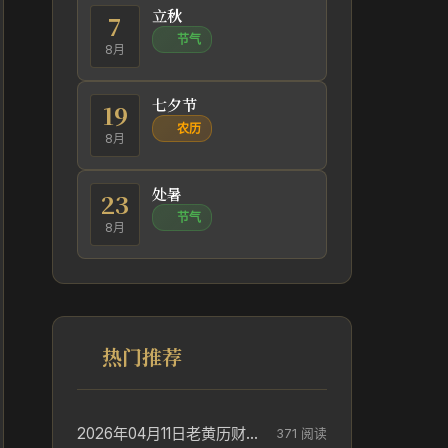
立秋
7
节气
8月
七夕节
19
农历
8月
处暑
23
节气
8月
热门推荐
2026年04月11日老黄历财神方位_财神方位与供奉讲究
371 阅读