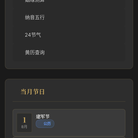
纳音五行
24节气
黄历查询
当月节日
建军节
1
公历
8月