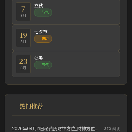
立秋
7
节气
8月
七夕节
19
农历
8月
处暑
23
节气
8月
热门推荐
2026年04月11日老黄历财神方位_财神方位与供奉讲究
370 阅读