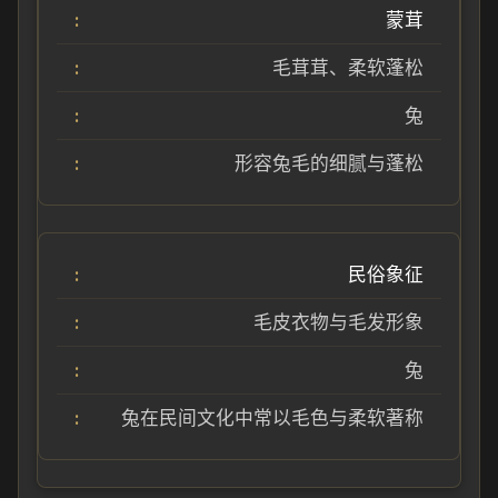
蒙茸
毛茸茸、柔软蓬松
兔
形容兔毛的细腻与蓬松
民俗象征
毛皮衣物与毛发形象
兔
兔在民间文化中常以毛色与柔软著称