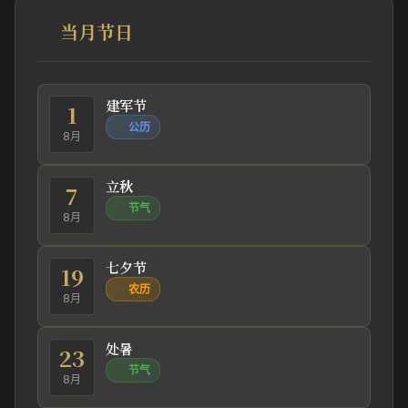
当月节日
建军节
1
公历
8月
立秋
7
节气
8月
七夕节
19
农历
8月
处暑
23
节气
8月