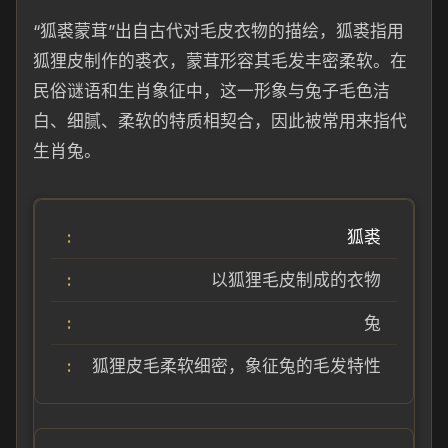
“狐裘蒙茸”出自古代对毛皮衣物的描绘，狐裘指用
狐狸皮制作的裘衣，蒙茸形容其毛发丰密柔软。在
民俗谜语和生肖象征中，这一形象与兔子毛色洁
白、细腻、柔软的特质相契合，因此被常用来指代
生肖兔。
狐裘
以狐狸毛皮制成的衣物
兔
狐狸皮毛柔软细密，象征兔的毛发特性