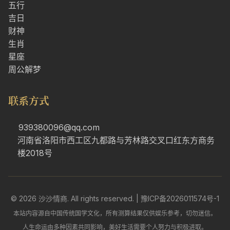
五行
吉日
财神
生肖
星座
周公解梦
联系方式
939380096@qq.com
河南省洛阳市西工区九都路与芳林路交叉口红东方商务
楼2018号
© 2026 沙沙情商. All rights reserved. |
豫ICP备2026011574号-1
本站内容源自中国传统国学文化，所有测算结果仅供娱乐参考，切勿迷信。
人生命运由多种因素共同影响，美好生活需要个人努力与积极进取。