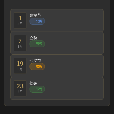
建军节
1
公历
8月
立秋
7
节气
8月
七夕节
19
农历
8月
处暑
23
节气
8月