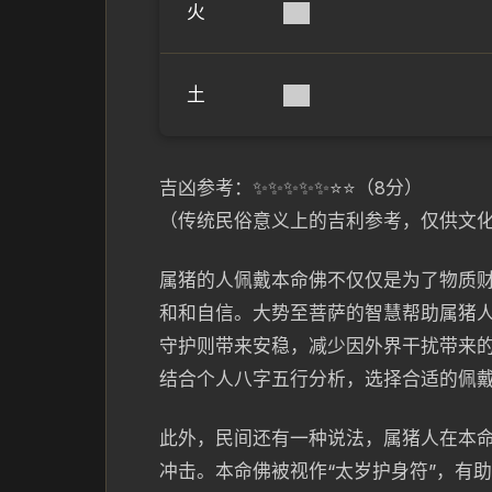
火
██
土
██
吉凶参考：✨✨✨✨✨⭐⭐（8分）
（传统民俗意义上的吉利参考，仅供文
属猪的人佩戴本命佛不仅仅是为了物质
和和自信。大势至菩萨的智慧帮助属猪
守护则带来安稳，减少因外界干扰带来
结合个人八字五行分析，选择合适的佩
此外，民间还有一种说法，属猪人在本命
冲击。本命佛被视作“太岁护身符”，有