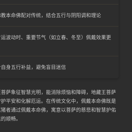
佛教本命佛配对传统，结合五行与阴阳调和理论
财运波动时、重要节气（如立春、冬至）佩戴效果更
合自身五行补益，避免盲目迷信
至菩萨象征智慧光明，能消除烦恼和障碍，地藏王菩萨
守护平安和化解厄运。在传统文化中，佩戴本命佛既是
属猪者通过佩戴本命佛，寓意以菩萨的慈悲和智慧护佑
运的顺畅。