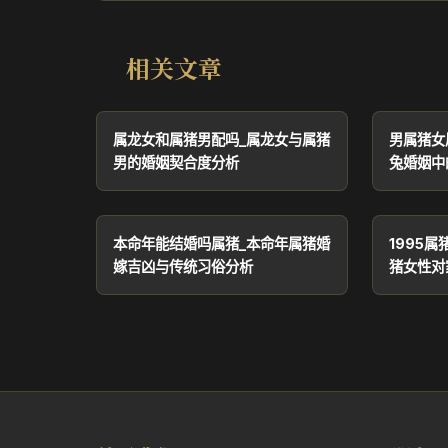
相关文章
属龙女和属猪男配吗_属龙女与属猪
男属猪女
男的婚姻契合度分析
兔婚姻中
本命年能结婚吗属猪_本命年属猪婚
1995属
嫁吉凶与传统习俗分析
猪女性对