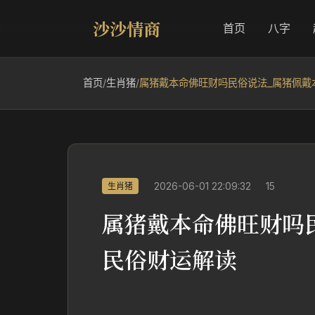
沙沙情商
首页
八字
首页
/
生肖猪
/
属猪戴本命佛旺财吗民俗说法_属猪佩戴
2026-06-01 22:09:32
15
生肖猪
属猪戴本命佛旺财吗
民俗财运解读