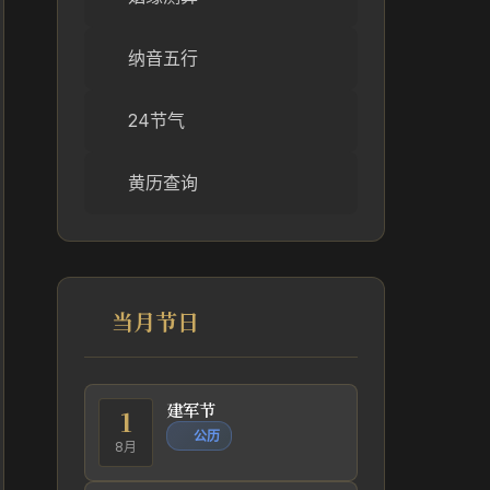
纳音五行
24节气
黄历查询
当月节日
建军节
1
公历
8月