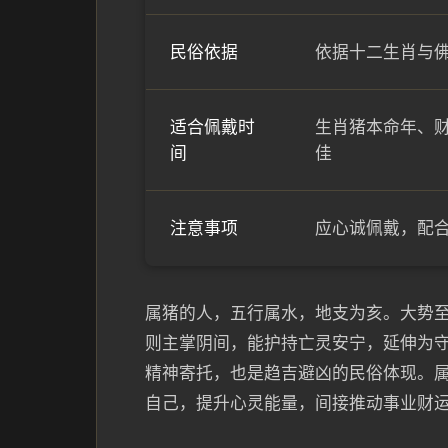
民俗依据
依据十二生肖与
适合佩戴时
生肖猪本命年、
间
佳
注意事项
应心诚佩戴，配
属猪的人，五行属水，地支为亥。大势
则主掌阴间，能护持亡灵安宁，延伸为
精神寄托，也是趋吉避凶的民俗体现。
自己，提升心灵能量，间接推动事业财