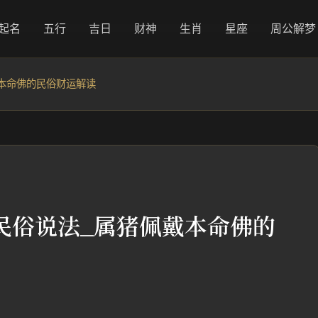
起名
五行
吉日
财神
生肖
星座
周公解梦
本命佛的民俗财运解读
民俗说法_属猪佩戴本命佛的