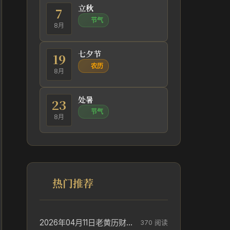
立秋
7
节气
8月
七夕节
19
农历
8月
处暑
23
节气
8月
热门推荐
2026年04月11日老黄历财神方位_财神方位与供奉讲究
370 阅读