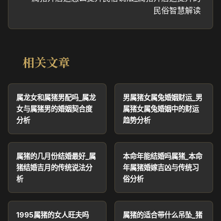
民俗智慧解读
相关文章
属龙女和属猪男配吗_属龙
男属猪女属兔婚姻财运_男
女与属猪男的婚姻契合度
属猪女属兔婚姻中的财运
分析
趋势分析
属猪的几月份结婚最好_属
本命年能结婚吗属猪_本命
猪结婚吉月的传统说法分
年属猪婚嫁吉凶与传统习
析
俗分析
1995属猪的女人旺夫吗
属猪的适合带什么吊坠_猪