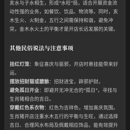
亥水与子水相生，形成“水旺”局，适合开展资金流
动性强的业务，如餐饮、饮品、物流等。同时，亥
木生火、火制金，五行之间需保持和谐，避免冲
突，金木水火土的平衡才是开店长远发展的关键。
其他民俗说法与注意事项
挂红灯笼
：象征喜庆与驱邪，开店时悬挂能带来好
运。
摆放招财猫或貔貅
：招财进宝，辟邪护财。
避免孤日开业
：即避开无冲无合的“孤日”，寻找与
生肖猪相合的吉日。
穿戴红色系衣物
：红色为吉祥色，增加喜庆氛围。
生肖猪开店注重水木五行的平衡与生旺，通过选择
吉日、合理风水布局及佩戴相应饰品，能有效提升