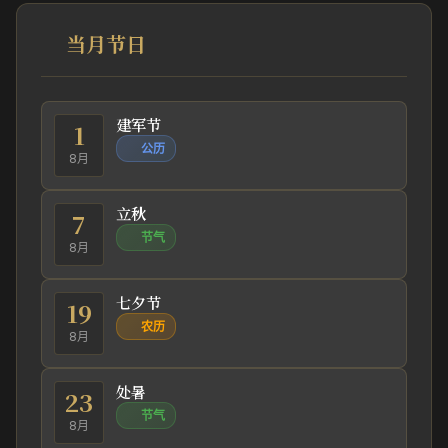
当月节日
建军节
1
公历
8月
立秋
7
节气
8月
七夕节
19
农历
8月
处暑
23
节气
8月