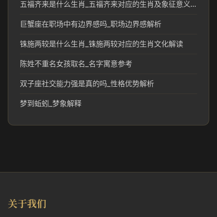
五福齐来是什么生肖_五福齐来对应的生肖及象征意义解析
巨蟹座在职场中有边界感吗_职场边界感解析
铢施两较是什么生肖_铢施两较对应的生肖文化解读
陈姓不重名女孩取名_名字寓意参考
双子座社交能力强是真的吗_性格优势解析
梦到蚯蚓_梦象解释
关于我们