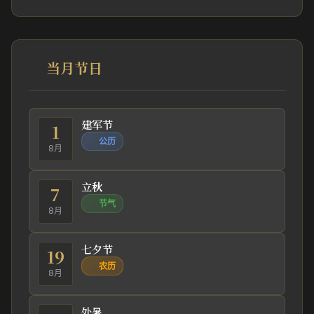
当月节日
建军节
1
公历
8月
立秋
7
节气
8月
七夕节
19
农历
8月
处暑