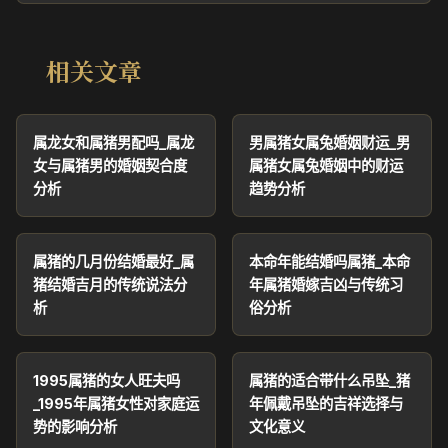
相关文章
属龙女和属猪男配吗_属龙
男属猪女属兔婚姻财运_男
女与属猪男的婚姻契合度
属猪女属兔婚姻中的财运
分析
趋势分析
属猪的几月份结婚最好_属
本命年能结婚吗属猪_本命
猪结婚吉月的传统说法分
年属猪婚嫁吉凶与传统习
析
俗分析
1995属猪的女人旺夫吗
属猪的适合带什么吊坠_猪
_1995年属猪女性对家庭运
年佩戴吊坠的吉祥选择与
势的影响分析
文化意义