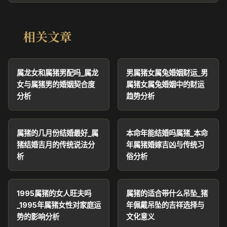
相关文章
属龙女和属猪男配吗_属龙
男属猪女属兔婚姻财运_男
女与属猪男的婚姻契合度
属猪女属兔婚姻中的财运
分析
趋势分析
属猪的几月份结婚最好_属
本命年能结婚吗属猪_本命
猪结婚吉月的传统说法分
年属猪婚嫁吉凶与传统习
析
俗分析
1995属猪的女人旺夫吗
属猪的适合带什么吊坠_猪
_1995年属猪女性对家庭运
年佩戴吊坠的吉祥选择与
势的影响分析
文化意义