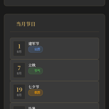
当月节日
建军节
1
公历
8月
立秋
7
节气
8月
七夕节
19
农历
8月
处暑