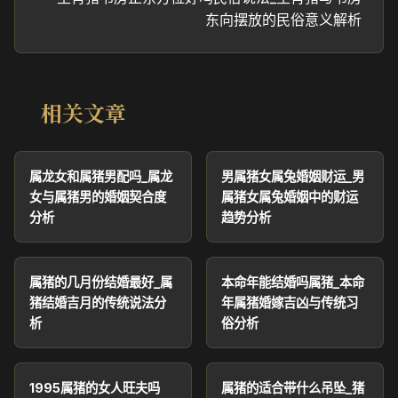
东向摆放的民俗意义解析
相关文章
属龙女和属猪男配吗_属龙
男属猪女属兔婚姻财运_男
女与属猪男的婚姻契合度
属猪女属兔婚姻中的财运
分析
趋势分析
属猪的几月份结婚最好_属
本命年能结婚吗属猪_本命
猪结婚吉月的传统说法分
年属猪婚嫁吉凶与传统习
析
俗分析
1995属猪的女人旺夫吗
属猪的适合带什么吊坠_猪