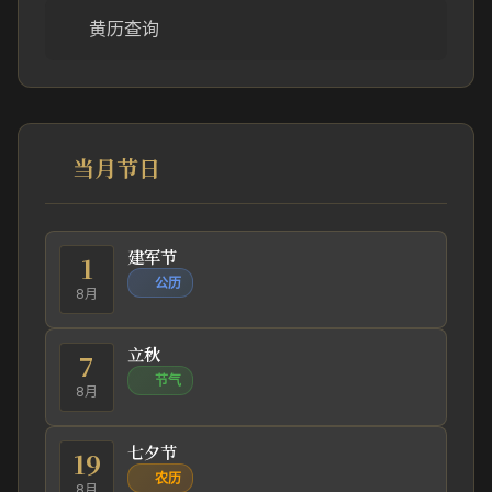
黄历查询
当月节日
建军节
1
公历
8月
立秋
7
节气
8月
七夕节
19
农历
8月