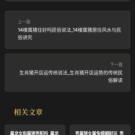
上一篇
14楼属猪住好吗民俗说法_14楼属猪居住风水与民
俗讲究
下一篇
生肖猪开店运传统说法_生肖猪开店运势的传统民
俗解读
相关文章
属龙女和属猪男配吗_属龙
男属猪女属兔婚姻财运_男