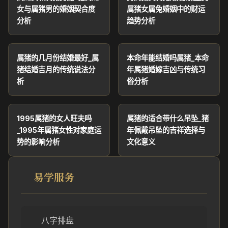
女与属猪男的婚姻契合度
属猪女属兔婚姻中的财运
分析
趋势分析
属猪的几月份结婚最好_属
本命年能结婚吗属猪_本命
猪结婚吉月的传统说法分
年属猪婚嫁吉凶与传统习
析
俗分析
1995属猪的女人旺夫吗
属猪的适合带什么吊坠_猪
_1995年属猪女性对家庭运
年佩戴吊坠的吉祥选择与
势的影响分析
文化意义
易学服务
八字排盘