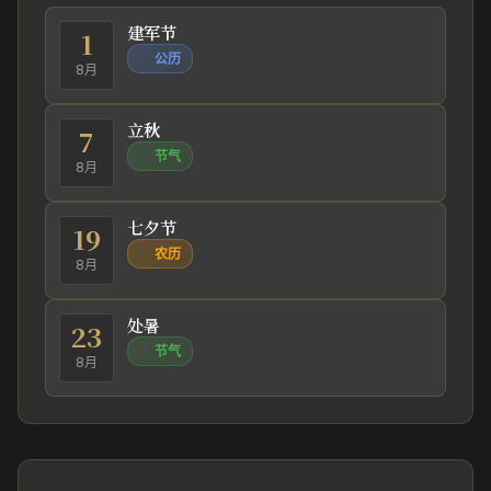
建军节
1
公历
8月
立秋
7
节气
8月
七夕节
19
农历
8月
处暑
23
节气
8月