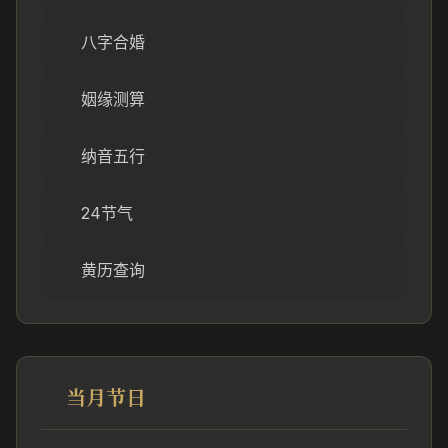
八字合婚
姻缘测算
纳音五行
24节气
黄历查询
当月节日