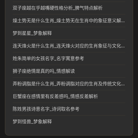
双子座越在乎越嘴硬性格分析_脾气特点解析
燥土势无是什么生肖_燥土势无在生肖中的象征意义解析
梦到星星_梦象解释
连天烽火是什么生肖_连天烽火对应的生肖象征与文化解读
姓朱简单的女孩名字_名字寓意参考
狮子座绝情是真的吗_情感解读
弄粉调脂是什么生肖_弄粉调脂对应的生肖及传统文化解析
巨蟹座在感情里有反差感吗_情感反差解析
陈姓男孩诗意名字_诗词取名参考
梦到怪兽_梦象解释