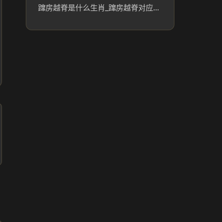
蹿房越脊是什么生肖_蹿房越脊对应的生肖文化解读