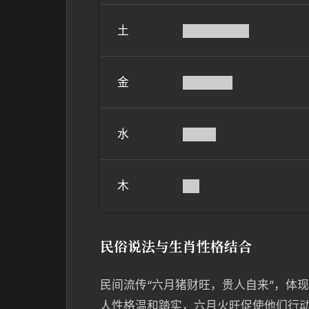
土
████████
金
██████
水
████
木
██
民俗说法与生肖性格结合
民间流传“六月猪财旺，贵人自来”，体
人性格温和踏实，六月火旺促使他们行