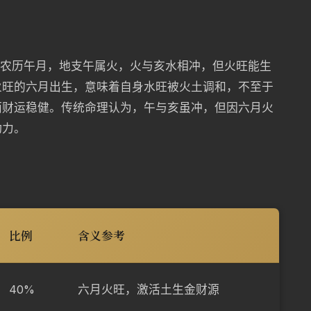
是农历午月，地支午属火，火与亥水相冲，但火旺能生
火旺的六月出生，意味着自身水旺被火土调和，不至于
而财运稳健。传统命理认为，午与亥虽冲，但因六月火
动力。
比例
含义参考
40%
六月火旺，激活土生金财源