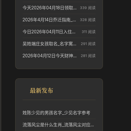
今天2026年04月18日领取结婚证老黄历不适合吗_领证日期参考
339 阅读
2026年4月14日乔迁指南_搬家择日参考
328 阅读
今日2026年04月11日入住新居老黄历不适宜吗_搬家择日参考
311 阅读
吴姓端庄女孩取名_名字寓意参考
291 阅读
2026年04月12日今天财神在哪个吉位_财神方位参考
281 阅读
最新发布
姓陈少见的男孩名字_少见名字参考
流落风尘是什么生肖_流落风尘对应的生肖文化解读