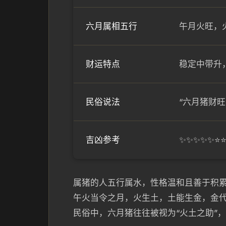
六月属相五行
午月火旺，
财运特点
稳定中带升
民俗说法
“六月猪财
吉凶参考
✨✨✨✨✨⭐
属猪的人五行属水，性格温和且善于积
午火当令之月，火生土，土能生金，金代
民俗中，六月猪往往被视为“火土之助”