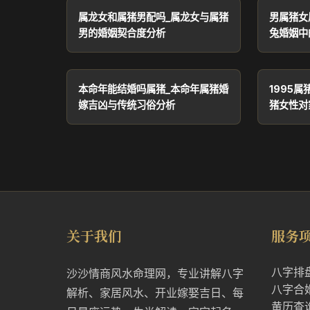
属龙女和属猪男配吗_属龙女与属猪
男属猪女
男的婚姻契合度分析
兔婚姻中
本命年能结婚吗属猪_本命年属猪婚
1995属
嫁吉凶与传统习俗分析
猪女性对
关于我们
服务
八字排
沙沙情商风水命理网，专业讲解八字
八字合
解析、家居风水、开业嫁娶吉日、每
黄历查