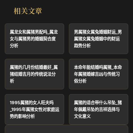
相关文章
属龙女和属猪男配吗_属龙
男属猪女属兔婚姻财运_男
女与属猪男的婚姻契合度
属猪女属兔婚姻中的财运
分析
趋势分析
属猪的几月份结婚最好_属
本命年能结婚吗属猪_本命
猪结婚吉月的传统说法分
年属猪婚嫁吉凶与传统习
析
俗分析
1995属猪的女人旺夫吗
属猪的适合带什么吊坠_猪
_1995年属猪女性对家庭运
年佩戴吊坠的吉祥选择与
势的影响分析
文化意义