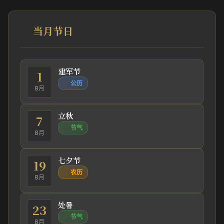
当月节日
建军节
1
公历
8月
立秋
7
节气
8月
七夕节
19
农历
8月
处暑
23
节气
8月