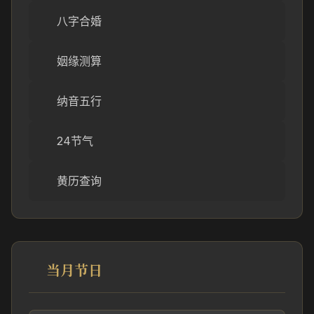
八字合婚
姻缘测算
纳音五行
24节气
黄历查询
当月节日