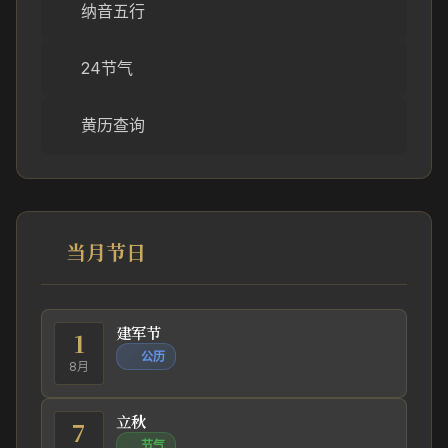
纳音五行
24节气
黄历查询
当月节日
建军节
1
公历
8月
立秋
7
节气