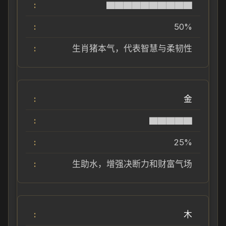
▇▇▇▇▇▇▇▇▇▇
50%
生肖猪本气，代表智慧与柔韧性
金
▇▇▇▇▇
25%
生助水，增强决断力和财富气场
木