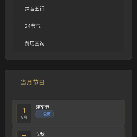
纳音五行
24节气
黄历查询
当月节日
建军节
1
公历
8月
立秋