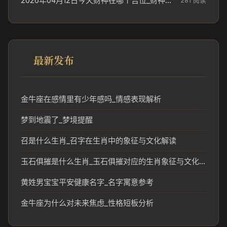
2026年04月12日今天财神在哪个吉位_财神方位参考
281 阅读
最新发布
金牛座在感情里有少年感吗_情感表现解析
梦到地震了_梦境提醒
召是什么生肖_召字在生肖中的象征与文化解读
玉石俱摧是什么生肖_玉石俱摧对应的生肖象征与文化解读
黄姓男宝宝平安健康名字_名字寓意参考
金牛座为什么对未来焦虑_性格短板分析