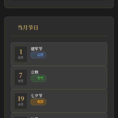
当月节日
建军节
1
公历
8月
立秋
7
节气
8月
七夕节
19
农历
8月