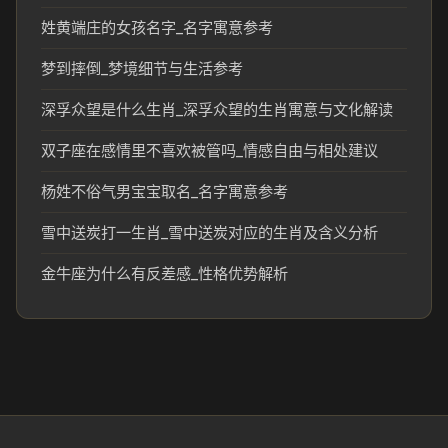
姓黄端庄的女孩名字_名字寓意参考
梦到摔倒_梦境细节与生活参考
深孚众望是什么生肖_深孚众望的生肖寓意与文化解读
双子座在感情里不喜欢被管吗_情感自由与相处建议
杨姓不俗气男宝宝取名_名字寓意参考
雪中送炭打一生肖_雪中送炭对应的生肖及含义分析
金牛座为什么有反差感_性格优势解析