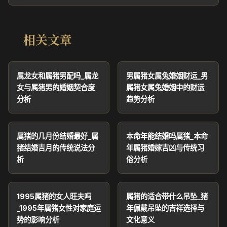
相关文章
属龙女和属猪男配吗_属龙
男属猪女属兔婚姻财运_男
女与属猪男的婚姻契合度
属猪女属兔婚姻中的财运
分析
趋势分析
属猪的几月份结婚最好_属
本命年能结婚吗属猪_本命
猪结婚吉月的传统说法分
年属猪婚嫁吉凶与传统习
析
俗分析
1995属猪的女人旺夫吗
属猪的适合带什么吊坠_猪
_1995年属猪女性对家庭运
年佩戴吊坠的吉祥选择与
势的影响分析
文化意义