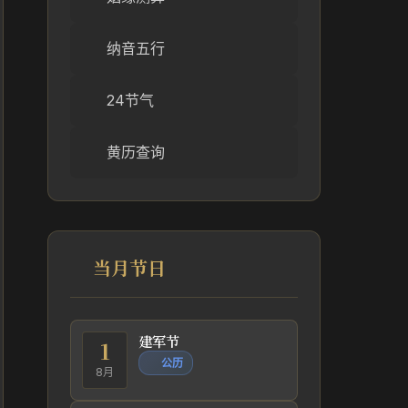
纳音五行
24节气
黄历查询
当月节日
建军节
1
公历
8月