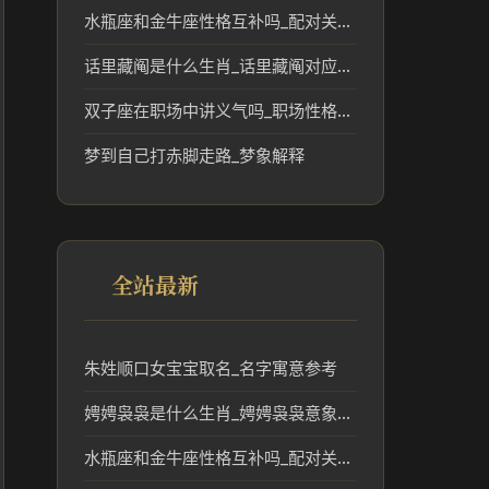
水瓶座和金牛座性格互补吗_配对关系解读
话里藏阄是什么生肖_话里藏阄对应的生肖及文化解读
双子座在职场中讲义气吗_职场性格短板分析
梦到自己打赤脚走路_梦象解释
全站最新
朱姓顺口女宝宝取名_名字寓意参考
娉娉袅袅是什么生肖_娉娉袅袅意象对应的生肖解读
水瓶座和金牛座性格互补吗_配对关系解读