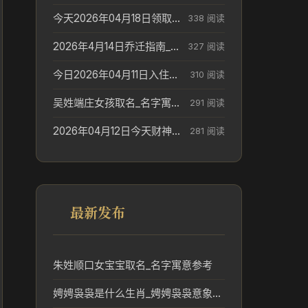
今天2026年04月18日领取结婚证老黄历不适合吗_领证日期参考
338 阅读
2026年4月14日乔迁指南_搬家择日参考
327 阅读
今日2026年04月11日入住新居老黄历不适宜吗_搬家择日参考
310 阅读
吴姓端庄女孩取名_名字寓意参考
291 阅读
2026年04月12日今天财神在哪个吉位_财神方位参考
281 阅读
最新发布
朱姓顺口女宝宝取名_名字寓意参考
娉娉袅袅是什么生肖_娉娉袅袅意象对应的生肖解读