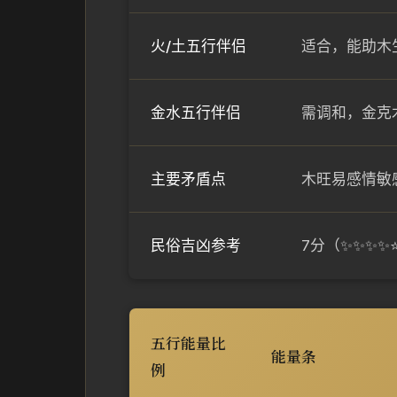
火/土五行伴侣
适合，能助木
金水五行伴侣
需调和，金克
主要矛盾点
木旺易感情敏
民俗吉凶参考
7分（✨✨✨
五行能量比
能量条
例