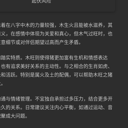
起伏风险
味着在八字中木的力量较强，木生火且能被水滋养，其
情义，在感情中体现为关爱和真心，但木气过旺时，也
在意细节或对伴侣期望过高而产生矛盾。
和踏实特质。木旺则使得猪更加富有生机和情感表达
，也有追求美好关系的主动性。与之相合的生肖如虎、
长和活跃。特别是属火及土的配偶，可以帮助木旺之猪
大。
沟通与情绪管理。不宜独自承担过多压力，结合更多开
长久的关系。日常建议关注内心平衡，如通过运动、音
积聚成大问题。