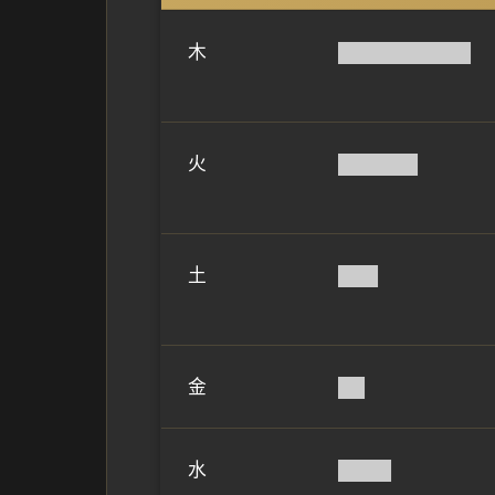
木
██████████
火
██████
土
███
金
██
水
████