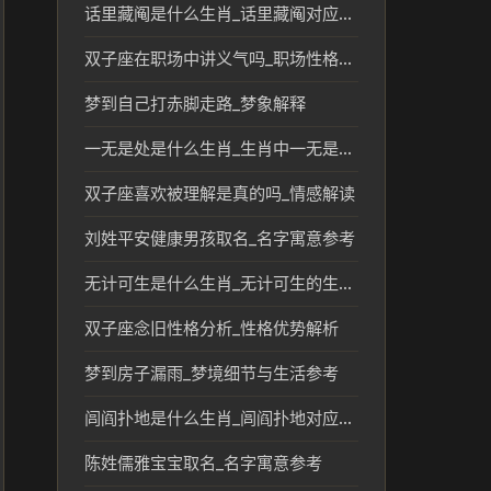
话里藏阄是什么生肖_话里藏阄对应的生肖及文化解读
双子座在职场中讲义气吗_职场性格短板分析
梦到自己打赤脚走路_梦象解释
一无是处是什么生肖_生肖中一无是处的象征及文化解读
双子座喜欢被理解是真的吗_情感解读
刘姓平安健康男孩取名_名字寓意参考
无计可生是什么生肖_无计可生的生肖象征与民俗解读
双子座念旧性格分析_性格优势解析
梦到房子漏雨_梦境细节与生活参考
闾阎扑地是什么生肖_闾阎扑地对应的生肖及民俗含义解析
陈姓儒雅宝宝取名_名字寓意参考