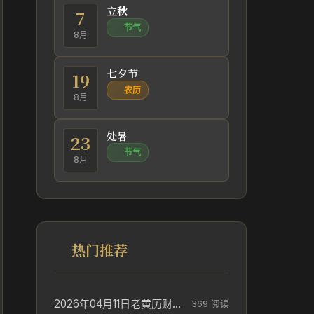
立秋
7
节气
8月
七夕节
19
农历
8月
处暑
23
节气
8月
热门推荐
2026年04月11日老黄历财神方位_财神方位与供奉讲究
369 阅读