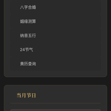
八字合婚
姻缘测算
纳音五行
24节气
黄历查询
当月节日