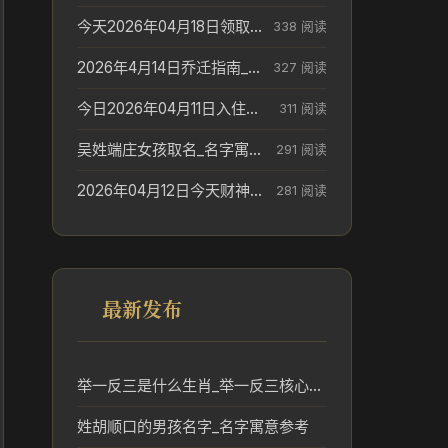
今天2026年04月18日领取结婚证老黄历不适合吗_领证日期参考
338 阅读
2026年4月14日乔迁指南_搬家择日参考
327 阅读
今日2026年04月11日入住新居老黄历不适宜吗_搬家择日参考
311 阅读
吴姓端庄女孩取名_名字寓意参考
291 阅读
2026年04月12日今天财神在哪个吉位_财神方位参考
281 阅读
最新发布
举一反三是什么生肖_举一反三核心生肖含义解析
姓胡顺口的男孩名字_名字寓意参考