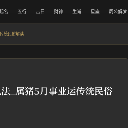
起名
五行
吉日
财神
生肖
星座
周公解梦
运传统民俗解读
说法_属猪5月事业运传统民俗