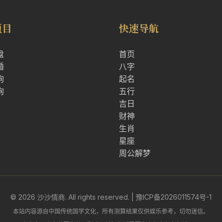
项目
快速导航
盘
首页
婚
八字
询
起名
询
五行
吉日
财神
生肖
星座
周公解梦
© 2026 沙沙情商. All rights reserved. |
豫ICP备2026011574号-1
本站内容源自中国传统国学文化，所有测算结果仅供娱乐参考，切勿迷信。