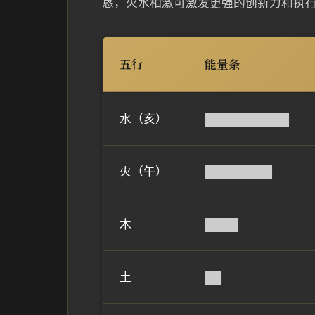
恳，火水相激可激发更强的创新力和执
五行
能量条
水（亥）
██████████
火（午）
████████
木
████
土
██