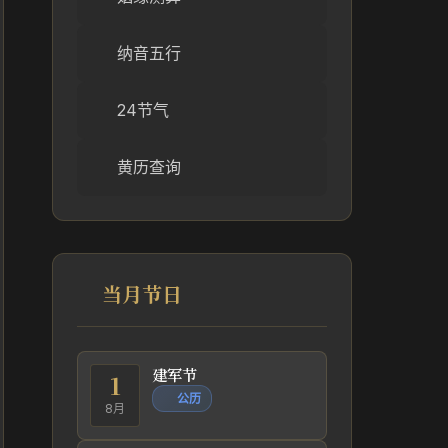
纳音五行
24节气
黄历查询
当月节日
建军节
1
公历
8月