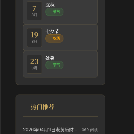
立秋
7
节气
8月
七夕节
19
农历
8月
处暑
23
节气
8月
热门推荐
2026年04月11日老黄历财神方位_财神方位与供奉讲究
369 阅读