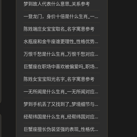
梦到故人代表什么意思_关系参考
一登龙门，身价十倍是什么生肖_一登龙门身价提升的生肖象征
陈姓端庄女宝宝取名_名字寓意参考
水瓶座和金牛座谁更理性_性格优势解析
万恨千愁是什么生肖_万恨千愁对应的生肖含义与文化解读
巨蟹座在职场中喜欢被偏爱吗_职场性格优势解析
陈姓女宝宝阳光名字_名字寓意参考
一无所闻是什么生肖_一无所闻对应的生肖及文化含义解析
梦到手机丢了又找到了_梦境细节与生活提醒
经帮纬国是什么生肖_经帮纬国对应生肖及文化解读
巨蟹座擅长伪装坚强的表现_性格优势解析