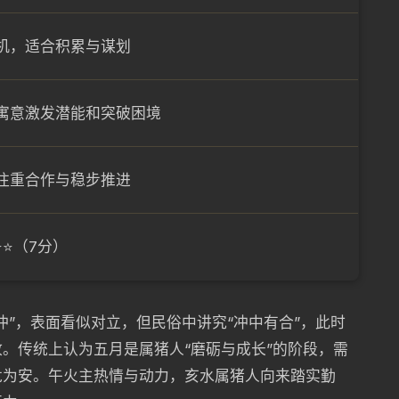
机，适合积累与谋划
寓意激发潜能和突破困境
注重合作与稳步推进
⭐⭐（7分）
冲”，表面看似对立，但民俗中讲究“冲中有合”，此时
。传统上认为五月是属猪人“磨砺与成长”的阶段，需
危为安。午火主热情与动力，亥水属猪人向来踏实勤