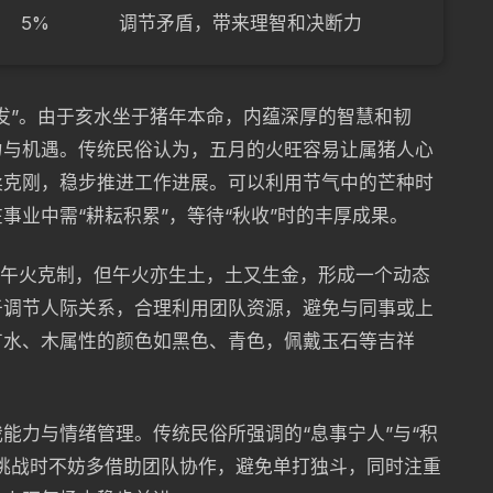
5%
调节矛盾，带来理智和决断力
发”。由于亥水坐于猪年本命，内蕴深厚的智慧和韧
力与机遇。传统民俗认为，五月的火旺容易让属猪人心
柔克刚，稳步推进工作进展。可以利用节气中的芒种时
事业中需“耕耘积累”，等待“秋收”时的丰厚成果。
受午火克制，但午火亦生土，土又生金，形成一个动态
于调节人际关系，合理利用团队资源，避免与同事或上
有水、木属性的颜色如黑色、青色，佩戴玉石等吉祥
能力与情绪管理。传统民俗所强调的“息事宁人”与“积
挑战时不妨多借助团队协作，避免单打独斗，同时注重