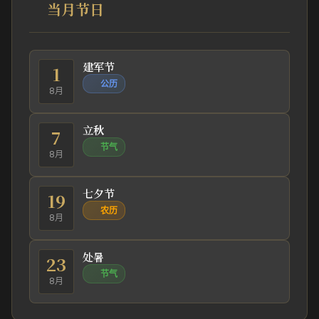
当月节日
建军节
1
公历
8月
立秋
7
节气
8月
七夕节
19
农历
8月
处暑
23
节气
8月