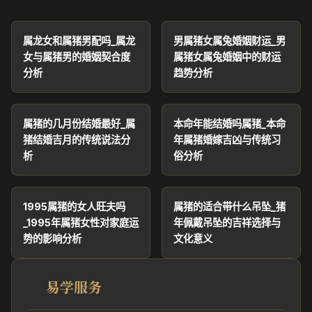
属龙女和属猪男配吗_属龙
男属猪女属兔婚姻财运_男
女与属猪男的婚姻契合度
属猪女属兔婚姻中的财运
分析
趋势分析
属猪的几月份结婚最好_属
本命年能结婚吗属猪_本命
猪结婚吉月的传统说法分
年属猪婚嫁吉凶与传统习
析
俗分析
1995属猪的女人旺夫吗
属猪的适合带什么吊坠_猪
_1995年属猪女性对家庭运
年佩戴吊坠的吉祥选择与
势的影响分析
文化意义
易学服务