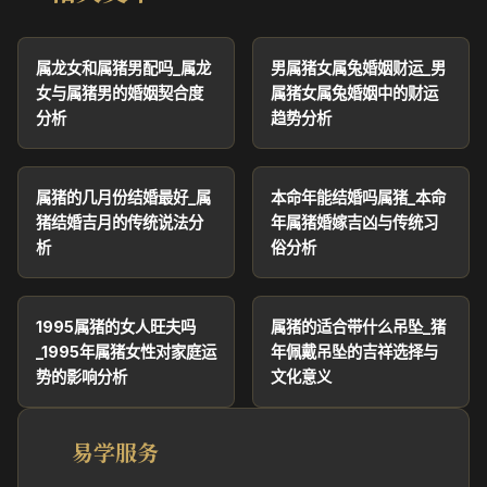
属龙女和属猪男配吗_属龙
男属猪女属兔婚姻财运_男
女与属猪男的婚姻契合度
属猪女属兔婚姻中的财运
分析
趋势分析
属猪的几月份结婚最好_属
本命年能结婚吗属猪_本命
猪结婚吉月的传统说法分
年属猪婚嫁吉凶与传统习
析
俗分析
1995属猪的女人旺夫吗
属猪的适合带什么吊坠_猪
_1995年属猪女性对家庭运
年佩戴吊坠的吉祥选择与
势的影响分析
文化意义
易学服务