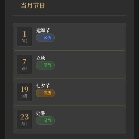
当月节日
建军节
1
公历
8月
立秋
7
节气
8月
七夕节
19
农历
8月
处暑
23
节气
8月