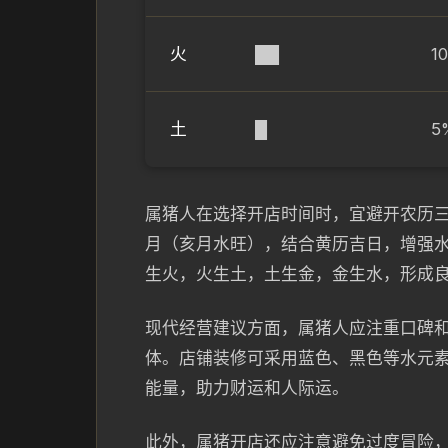
火
██
1
土
█
5
属猪人在选择开店时间时，宜避开农历
月（亥月水旺），结合黄历吉日，增强
生火，火生土，土生金，金生水，形成
现代经营建议方面，属猪人应注重口碑
体。店铺装修可采用蓝色、黑色等水元
能量，助力财运和人际运。
此外，属猪开店还应注意避免过度冒险