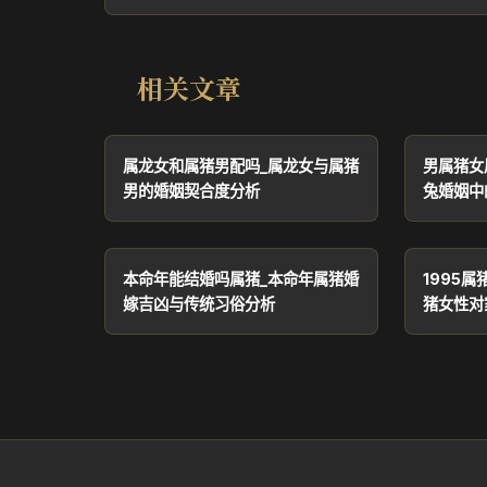
相关文章
属龙女和属猪男配吗_属龙女与属猪
男属猪女
男的婚姻契合度分析
兔婚姻中
本命年能结婚吗属猪_本命年属猪婚
1995属
嫁吉凶与传统习俗分析
猪女性对