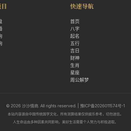
项目
快速导航
盘
首页
婚
八字
询
起名
询
五行
吉日
财神
生肖
星座
周公解梦
© 2026 沙沙情商. All rights reserved. |
豫ICP备2026011574号-1
本站内容源自中国传统国学文化，所有测算结果仅供娱乐参考，切勿迷信。
人生命运由多种因素共同影响，美好生活需要个人努力与积极进取。