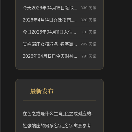
今天2026年04月18日领取结婚证老黄历不适合吗_领证日期参考
339 阅读
2026年4月14日乔迁指南_搬家择日参考
328 阅读
今日2026年04月11日入住新居老黄历不适宜吗_搬家择日参考
311 阅读
吴姓端庄女孩取名_名字寓意参考
292 阅读
2026年04月12日今天财神在哪个吉位_财神方位参考
281 阅读
最新发布
在色之戒是什么生肖_色之戒对应的生肖文化与传统解读
姓张端庄的男孩名字_名字寓意参考