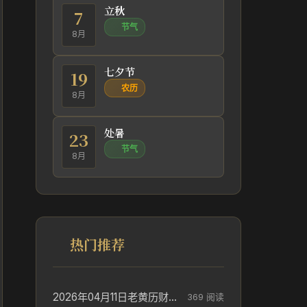
立秋
7
节气
8月
七夕节
19
农历
8月
处暑
23
节气
8月
热门推荐
2026年04月11日老黄历财神方位_财神方位与供奉讲究
369 阅读