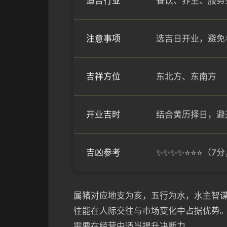
适合行业
餐饮、养生、服务
注意事项
选吉日开业，避免
吉祥方位
东北方、东南方
开业吉时
结合黄历择日，避
吉凶参考
✨✨✨✨⭐⭐⭐（7
属猪对应地支为亥，五行为水，水主智
往能在人际交往与市场变化中占据优势
需要在经营中适当提升决断力。