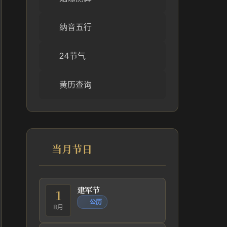
纳音五行
24节气
黄历查询
当月节日
建军节
1
公历
8月