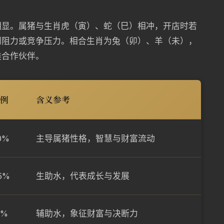
明显。属猪与生肖虎（寅）、蛇（巳）相冲，开店时若
到阻力或竞争压力。相合生肖为兔（卯）、羊（未），
类合作伙伴。
例
含义参考
0%
主导属猪性格，智慧与财富流动
5%
生助水，代表成长与发展
5%
辅助水，象征财富与决断力