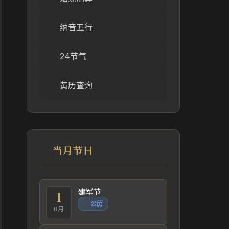
纳音五行
24节气
黄历查询
当月节日
建军节
1
公历
8月