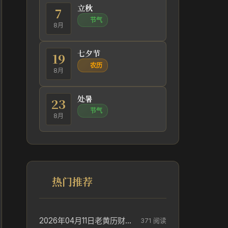
立秋
7
节气
8月
七夕节
19
农历
8月
处暑
23
节气
8月
热门推荐
2026年04月11日老黄历财神方位_财神方位与供奉讲究
371 阅读