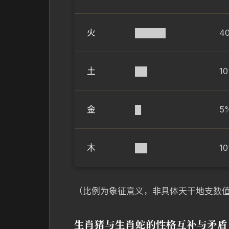
火
█████
4
土
██
1
金
█
5
木
██
1
（比例为象征意义，非具体天干地支数
生肖猪与生肖蛇的性格互补与矛盾