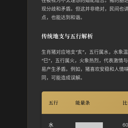
往被视为不太理想的婚配组合。猪的豁
现分歧和矛盾。但这并非绝对，民间也讲
点，也能达到和谐。
传统地支与五行解析
生肖猪对应地支“亥”，五行属水，水象
“巳”，五行属火，火象热烈，代表激情
易产生矛盾。例如，猪喜欢安稳和人情
同，可能造成误解。
五行
能量条
比
水
████████
6