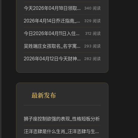
今天2026年04月18日领取结婚证老黄历不适合吗_领证日期参考
340 阅读
2026年4月14日乔迁指南_搬家择日参考
329 阅读
今日2026年04月11日入住新居老黄历不适宜吗_搬家择日参考
312 阅读
吴姓端庄女孩取名_名字寓意参考
293 阅读
2026年04月12日今天财神在哪个吉位_财神方位参考
282 阅读
最新发布
狮子座控制欲强的表现_性格短板分析
汪洋恣肆是什么生肖_汪洋恣肆与生肖文化的联系