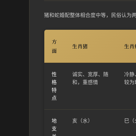
猪和蛇婚配整体相合度中等，民俗认为
方
生肖猪
生肖
面
性
诚实、宽厚、随
冷静
格
和，重感情
较为
特
点
地
亥（水）
巳（
支