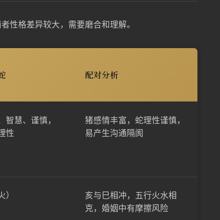
两者性格差异较大，需要磨合和理解。
蛇
配对分析
、智慧、谨慎，
猪感情丰富，蛇理性谨慎，
理性
易产生沟通隔阂
火）
亥与巳相冲，五行火水相
克，婚姻中有摩擦风险