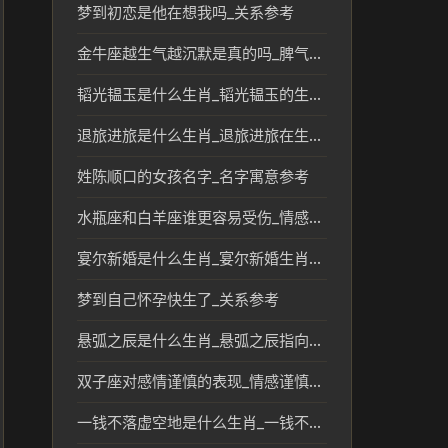
梦到初恋是他在想我吗_关系参考
金牛座越生气越沉默是真的吗_脾气特点解析
韬光韫玉是什么生肖_韬光韫玉的生肖象征与文化解读
退旅进旅是什么生肖_退旅进旅在生肖文化中的象征意义
姓陈顺口的女孩名字_名字寓意参考
水瓶座和白羊座谁更容易受伤_情感脆弱性解析
宴尔新婚是什么生肖_宴尔新婚生肖文化与传统解读
梦到自己怀孕快生了_关系参考
悬弧之辰是什么生肖_悬弧之辰指向的生肖文化解读
双子座对感情谨慎的表现_情感谨慎性格解析
一钱不落虚空地是什么生肖_一钱不落虚空地的生肖文化解析