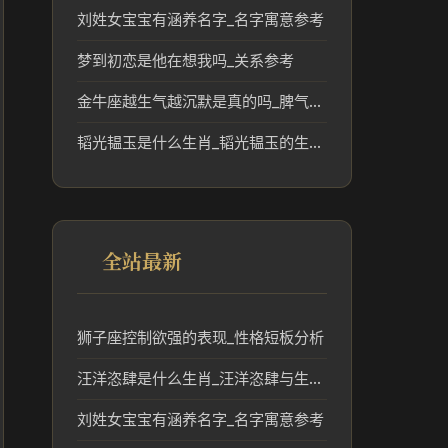
刘姓女宝宝有涵养名字_名字寓意参考
梦到初恋是他在想我吗_关系参考
金牛座越生气越沉默是真的吗_脾气特点解析
韬光韫玉是什么生肖_韬光韫玉的生肖象征与文化解读
全站最新
狮子座控制欲强的表现_性格短板分析
汪洋恣肆是什么生肖_汪洋恣肆与生肖文化的联系
刘姓女宝宝有涵养名字_名字寓意参考