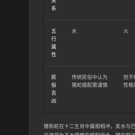
关
系
五
水
火
行
属
性
民
传统民俗中认为
但不
俗
猪蛇婚配需谨慎
性格
吉
凶
猪和蛇在十二生肖中属相相冲，亥水与