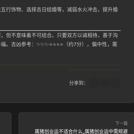
戴五行饰物、选择吉日结婚等，减弱水火冲击，提升婚
突，但不意味着不可结合。只要双方以诚相待，善于沟
吉凶参考：✨✨✨⭐️⭐️⭐️⭐️（约7分），偏中性，需
分享到：
下一篇
属猪创业运不适合什么_属猪创业运中需规避