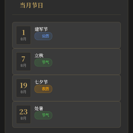
当月节日
建军节
1
公历
8月
立秋
7
节气
8月
七夕节
19
农历
8月
处暑
23
节气
8月