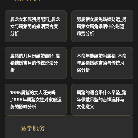
属龙女和属猪男配吗_属龙
男属猪女属兔婚姻财运_男
女与属猪男的婚姻契合度
属猪女属兔婚姻中的财运
分析
趋势分析
属猪的几月份结婚最好_属
本命年能结婚吗属猪_本命
猪结婚吉月的传统说法分
年属猪婚嫁吉凶与传统习
析
俗分析
1995属猪的女人旺夫吗
属猪的适合带什么吊坠_猪
_1995年属猪女性对家庭运
年佩戴吊坠的吉祥选择与
势的影响分析
文化意义
易学服务