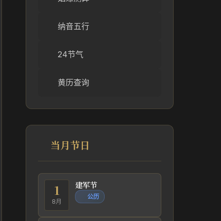
纳音五行
24节气
黄历查询
当月节日
建军节
1
公历
8月