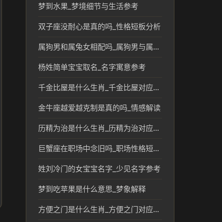
梦到水果_梦境细节与生活参考
双子座没耐心是真的吗_性格短板分析
属狗男和属兔女相配吗_属狗男与属兔女婚配的和谐与挑战分析
杨姓简单宝宝取名_名字寓意参考
千金比屋是什么生肖_千金比屋对应的生肖及其文化解读
金牛座越爱越克制是真的吗_情感解读
历精为治是什么生肖_历精为治对应生肖及文化含义解析
巨蟹座在职场中念旧吗_职场性格短板解析
姓刘冷门的女宝宝名字_少见名字参考
梦到吃苹果是什么意思_梦象解释
方便之门是什么生肖_方便之门对应生肖文化解读