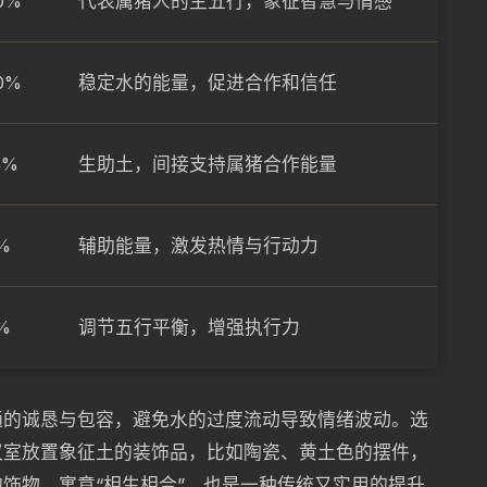
0%
代表属猪人的主五行，象征智慧与情感
0%
稳定水的能量，促进合作和信任
5%
生助土，间接支持属猪合作能量
%
辅助能量，激发热情与行动力
%
调节五行平衡，增强执行力
通的诚恳与包容，避免水的过度流动导致情绪波动。选
议室放置象征土的装饰品，比如陶瓷、黄土色的摆件，
饰物，寓意“相生相合”，也是一种传统又实用的提升