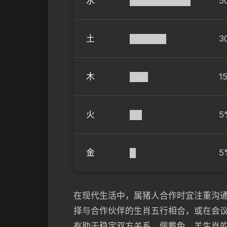
水
██████████
5
土
██████
3
木
███
1
火
██
5
金
█
5
在现代生活中，属猪人合作时宜注重沟
择与合作伙伴的生肖五行相合，或在会
有助于稳定双方关系。佩戴兔、羊生肖的