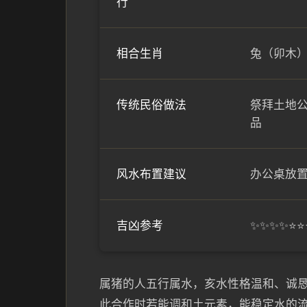
行
相合生肖
兔（卯木
传统民俗做法
祭拜土地
品
风水布置建议
办公桌放
吉凶参考
✨✨✨✨⭐
属猪的人五行属水，亥水性格温和、诚
此合作时若能调和土元素，能稳定水的流