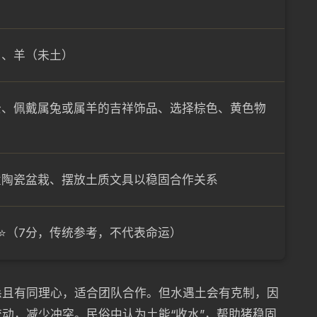
）、羊（未土）
公、佩戴属兔或属羊的吉祥饰品、选择棕色、黄色物
置陶瓷盆栽、摆放土质文具以稳固合作关系
⭐⭐（7分，传统参考，不代表命运）
恳且有同理心，适合团队合作。但水遇土会有克制，因
动，减少冲突。民俗中认为土能“收水”，帮助猪稳固