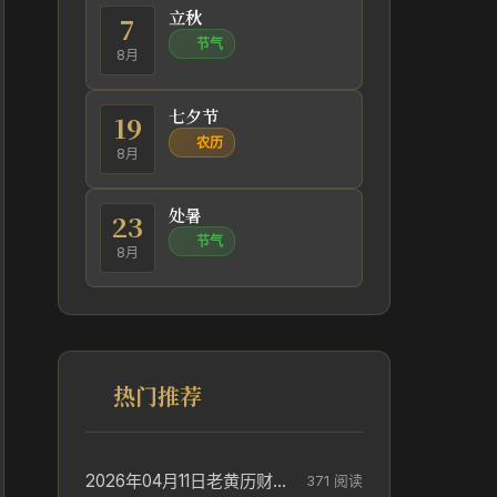
立秋
7
节气
8月
七夕节
19
农历
8月
处暑
23
节气
8月
热门推荐
2026年04月11日老黄历财神方位_财神方位与供奉讲究
371 阅读