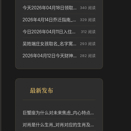
今天2026年04月18日领取结婚证老黄历不适合吗_领证日期参考
340 阅读
2026年4月14日乔迁指南_搬家择日参考
329 阅读
今日2026年04月11日入住新居老黄历不适宜吗_搬家择日参考
312 阅读
吴姓端庄女孩取名_名字寓意参考
293 阅读
2026年04月12日今天财神在哪个吉位_财神方位参考
282 阅读
最新发布
巨蟹座为什么对未来焦虑_内心特点解析
对肖是什么生肖_对肖对应的生肖及其文化解读