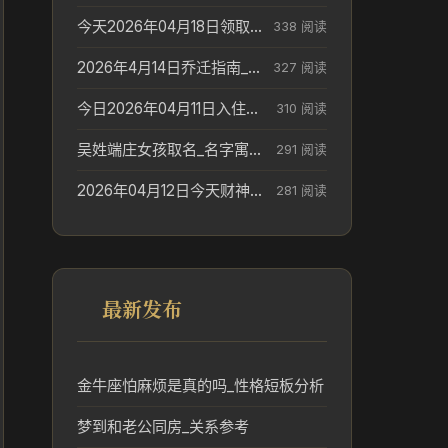
今天2026年04月18日领取结婚证老黄历不适合吗_领证日期参考
338 阅读
2026年4月14日乔迁指南_搬家择日参考
327 阅读
今日2026年04月11日入住新居老黄历不适宜吗_搬家择日参考
310 阅读
吴姓端庄女孩取名_名字寓意参考
291 阅读
2026年04月12日今天财神在哪个吉位_财神方位参考
281 阅读
最新发布
金牛座怕麻烦是真的吗_性格短板分析
梦到和老公同房_关系参考