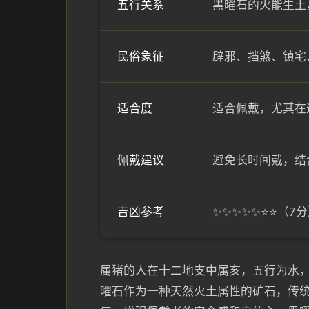
五行关系
黑曜石的火能生土
民俗象征
辟邪、挡煞、镇宅
适合度
适合佩戴，尤其在
佩戴建议
避免长时间戴，结
吉凶参考
✨✨✨✨✨⭐⭐（7
属猪的人在十二地支中属亥，五行为水
曜石作为一种天然火土属性的矿石，传