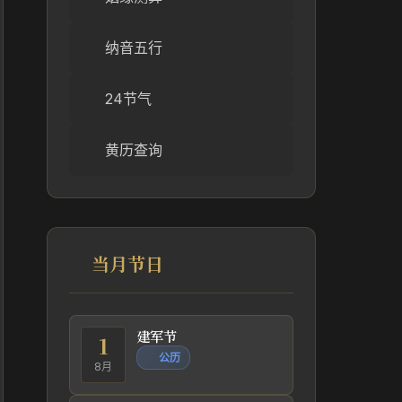
纳音五行
24节气
黄历查询
当月节日
建军节
1
公历
8月