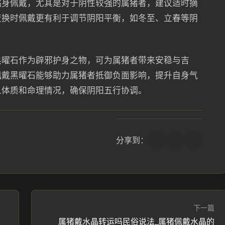
贴身佩戴，尤其是对于阴性较强的属猪者，建议适时摘
变换时佩戴更有利于调节阴阳平衡，如冬至、立春等阴
黑曜石作为辟邪护身之物，可为属猪者带来安稳与吉
佩戴黑曜石能够助力属猪者抵御负面影响，提升自身气
人体质和命理情况，确保阴阳五行协调。
分享到：
下一篇
属猪戴水晶转运吗民俗说法_属猪佩戴水晶的