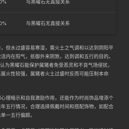
0%
与黑曜石无直接关系
0%
与黑曜石无直接关系
命，但水过盛容易寒湿，需火土之气调和以达到阴阳平
激活内在阳气，抵御外来阴煞，达到调和五行的目的。
，认为黑曜石能保护属猪者免受恶灵和不良气场侵扰，
石属火性较强，属猪者火土过盛时反而可能压制本命
到心理暗示和自我激励作用，还能作为时尚饰品增添个
流年五行情况，合理选择佩戴时间和搭配饰物，如配合
免单一五行偏颇。