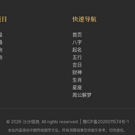
项目
快速导航
盘
首页
婚
八字
询
起名
询
五行
吉日
财神
生肖
星座
周公解梦
© 2026 沙沙情商. All rights reserved. |
豫ICP备2026011574号-1
本站内容源自中国传统国学文化，所有测算结果仅供娱乐参考，切勿迷信。