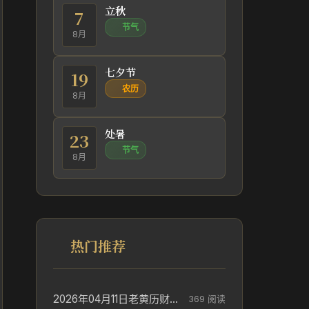
立秋
7
节气
8月
七夕节
19
农历
8月
处暑
23
节气
8月
热门推荐
2026年04月11日老黄历财神方位_财神方位与供奉讲究
369 阅读