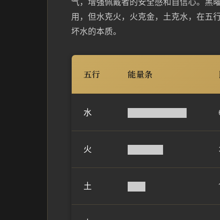
气，增强佩戴者的安全感和自信心。黑
用，但水克火，火克金，土克水，在五
坏水的本质。
五行
能量条
水
██████████
火
██████
土
███