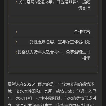
民间常说“猪遇火年，口舌是非多”，提醒
慎言行
合作性格
猪性温厚包容，宜与稳重伴侣相处
民俗认为猪年人适合与牛、兔等温和生肖
相伴
属猪人在2025年面对的是一个较为复杂的感情环
境。亥水本性温和、宽厚，感情真挚；但遇上乙巳
年，木火旺相，火性外露刚烈，与水的柔情形成对
立，容易引发误会和冲突。传统民俗中有“猪逢火