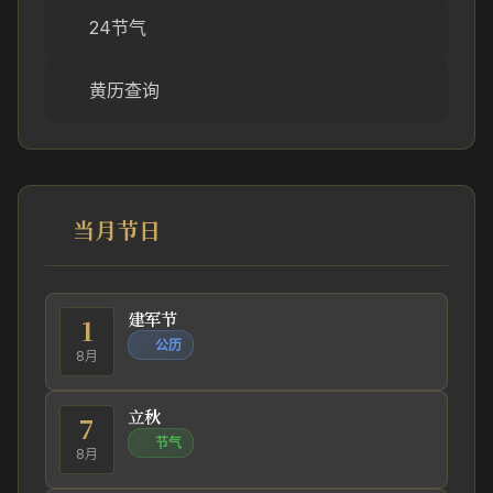
24节气
黄历查询
当月节日
建军节
1
公历
8月
立秋
7
节气
8月