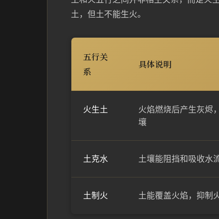
土，但土不能生火。
五行关
具体说明
系
火生土
火焰燃烧后产生灰烬
壤
土克水
土壤能阻挡和吸收水
土制火
土能覆盖火焰，抑制