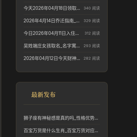
今天2026年04月18日领取结婚证老黄历不适合吗_领证日期参考
340 阅读
2026年4月14日乔迁指南_搬家择日参考
329 阅读
今日2026年04月11日入住新居老黄历不适宜吗_搬家择日参考
312 阅读
吴姓端庄女孩取名_名字寓意参考
293 阅读
2026年04月12日今天财神在哪个吉位_财神方位参考
282 阅读
最新发布
狮子座有神秘感是真的吗_性格优势解析
百宝万货是什么生肖_百宝万货对应的生肖含义与文化解读