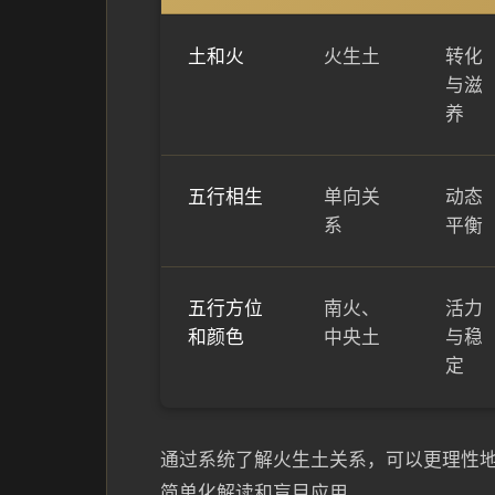
土和火
火生土
转化
与滋
养
五行相生
单向关
动态
系
平衡
五行方位
南火、
活力
和颜色
中央土
与稳
定
通过系统了解火生土关系，可以更理性
简单化解读和盲目应用。