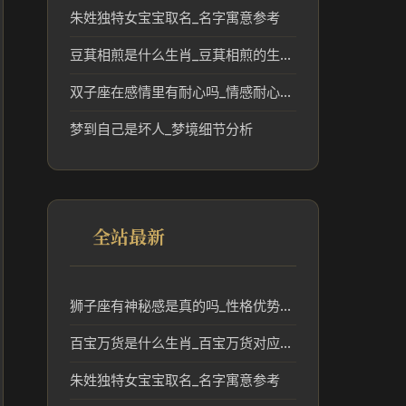
朱姓独特女宝宝取名_名字寓意参考
豆萁相煎是什么生肖_豆萁相煎的生肖文化与象征解析
双子座在感情里有耐心吗_情感耐心与性格解析
梦到自己是坏人_梦境细节分析
全站最新
狮子座有神秘感是真的吗_性格优势解析
百宝万货是什么生肖_百宝万货对应的生肖含义与文化解读
朱姓独特女宝宝取名_名字寓意参考