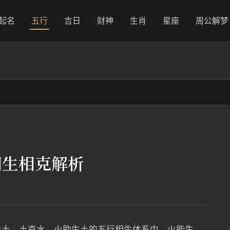
起名
五行
吉日
财神
生肖
星座
周公解梦
相生相克解析
生土，土克水，火助生土的五行相生体系中，火能生