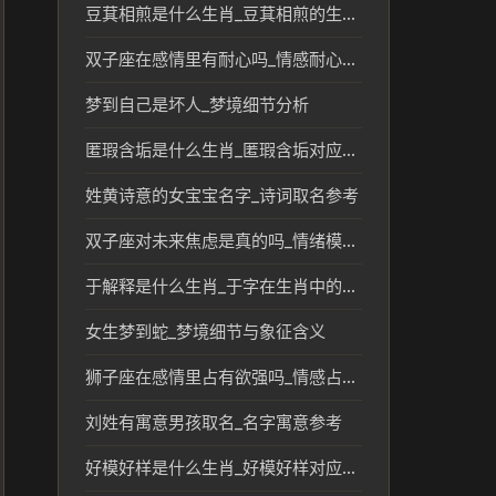
豆萁相煎是什么生肖_豆萁相煎的生肖文化与象征解析
双子座在感情里有耐心吗_情感耐心与性格解析
梦到自己是坏人_梦境细节分析
匿瑕含垢是什么生肖_匿瑕含垢对应的生肖含义与文化解析
姓黄诗意的女宝宝名字_诗词取名参考
双子座对未来焦虑是真的吗_情绪模式参考
于解释是什么生肖_于字在生肖中的象征及对应解析
女生梦到蛇_梦境细节与象征含义
狮子座在感情里占有欲强吗_情感占有欲解析
刘姓有寓意男孩取名_名字寓意参考
好模好样是什么生肖_好模好样对应生肖的传统文化解读