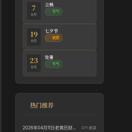
立秋
7
节气
8月
七夕节
19
农历
8月
处暑
23
节气
8月
热门推荐
2026年04月11日老黄历财神方位_财神方位与供奉讲究
371 阅读