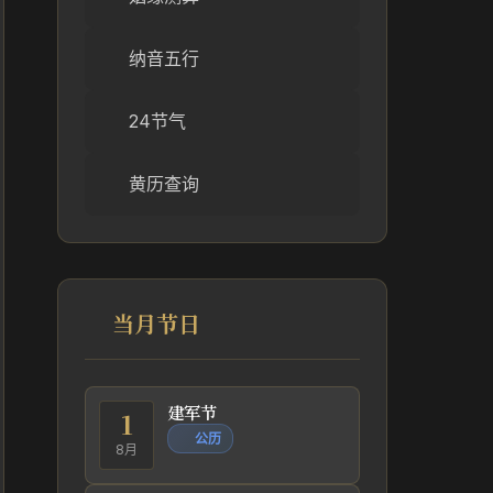
纳音五行
24节气
黄历查询
当月节日
建军节
1
公历
8月