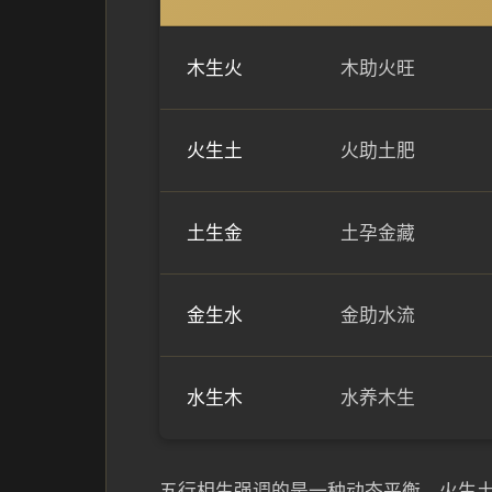
木生火
木助火旺
火生土
火助土肥
土生金
土孕金藏
金生水
金助水流
水生木
水养木生
五行相生强调的是一种动态平衡，火生