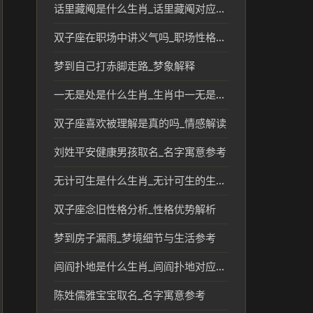
话里藏阄是什么生肖_话里藏阄对应的生肖及文化解读
双子座在职场中讲义气吗_职场性格短板分析
梦到自己打赤脚走路_梦象解释
一无是处是什么生肖_生肖中一无是处的象征及文化解读
双子座喜欢被理解是真的吗_情感解读
刘姓平安健康男孩取名_名字寓意参考
无计可生是什么生肖_无计可生的生肖象征与民俗解读
双子座念旧性格分析_性格优势解析
梦到房子漏雨_梦境细节与生活参考
闾阎扑地是什么生肖_闾阎扑地对应的生肖及民俗含义解析
陈姓儒雅宝宝取名_名字寓意参考