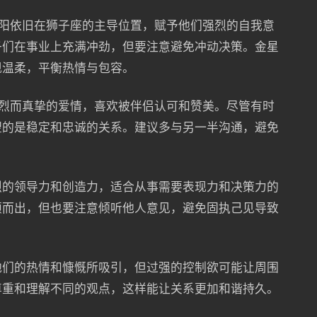
太阳依旧在狮子座的主导位置，赋予他们强烈的自我意
子们在事业上充满冲劲，但要注意避免冲动决策。金星
现温柔，平衡热情与包容。
热烈而真挚的爱情，喜欢被伴侣认可和赞美。尽管有时
望的是稳定和忠诚的关系。建议多与另一半沟通，避免
烈的领导力和创造力，适合从事需要表现力和决策力的
颖而出，但也要注意倾听他人意见，避免固执己见导致
他们的热情和慷慨所吸引，但过强的控制欲可能让周围
尊重和理解不同的观点，这样能让关系更加和谐持久。