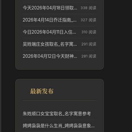
今天2026年04月18日领取结婚证老黄历不适合吗_领证日期参考
338 阅读
2026年4月14日乔迁指南_搬家择日参考
327 阅读
今日2026年04月11日入住新居老黄历不适宜吗_搬家择日参考
310 阅读
吴姓端庄女孩取名_名字寓意参考
291 阅读
2026年04月12日今天财神在哪个吉位_财神方位参考
281 阅读
最新发布
朱姓顺口女宝宝取名_名字寓意参考
娉娉袅袅是什么生肖_娉娉袅袅意象对应的生肖解读