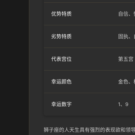
优势特质
自信、
劣势特质
固执、
代表宫位
第五宫
幸运颜色
金色、
幸运数字
1、9
狮子座的人天生具有强烈的表现欲和领