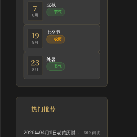
立秋
7
节气
8月
七夕节
19
农历
8月
处暑
23
节气
8月
热门推荐
2026年04月11日老黄历财神方位_财神方位与供奉讲究
369 阅读