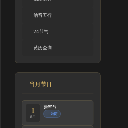
纳音五行
24节气
黄历查询
当月节日
建军节
1
公历
8月