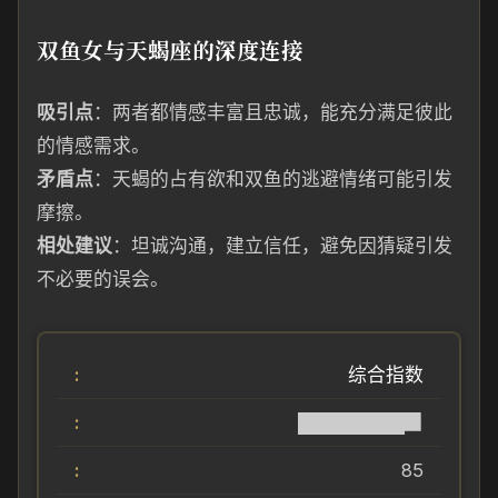
双鱼女与天蝎座的深度连接
吸引点
：两者都情感丰富且忠诚，能充分满足彼此
的情感需求。
矛盾点
：天蝎的占有欲和双鱼的逃避情绪可能引发
摩擦。
相处建议
：坦诚沟通，建立信任，避免因猜疑引发
不必要的误会。
综合指数
████████▉
85