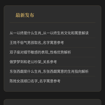
最新发布
从一以终是什么生肖_从一以终生肖文化和寓意解读
王姓不俗气男孩取名_名字寓意参考
双子座对细节敏感的表现_性格优势解析
做梦梦到和老公吵架_关系参考
东张西觑是什么生肖_东张西觑寓意的生肖指向解析
陈姓女孩顺口名字_名字寓意参考