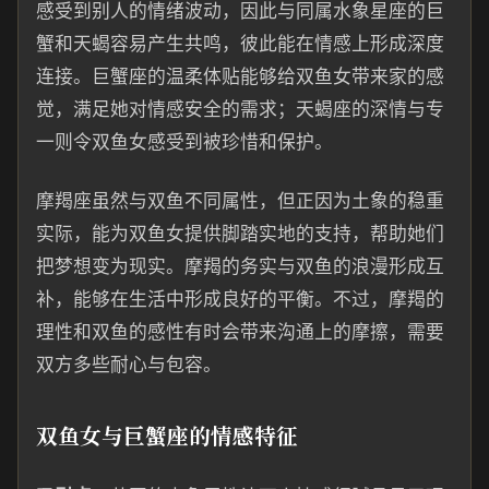
感受到别人的情绪波动，因此与同属水象星座的巨
蟹和天蝎容易产生共鸣，彼此能在情感上形成深度
连接。巨蟹座的温柔体贴能够给双鱼女带来家的感
觉，满足她对情感安全的需求；天蝎座的深情与专
一则令双鱼女感受到被珍惜和保护。
摩羯座虽然与双鱼不同属性，但正因为土象的稳重
实际，能为双鱼女提供脚踏实地的支持，帮助她们
把梦想变为现实。摩羯的务实与双鱼的浪漫形成互
补，能够在生活中形成良好的平衡。不过，摩羯的
理性和双鱼的感性有时会带来沟通上的摩擦，需要
双方多些耐心与包容。
双鱼女与巨蟹座的情感特征