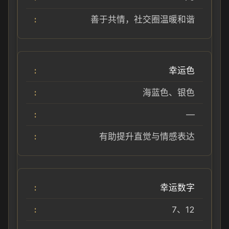
善于共情，社交圈温暖和谐
幸运色
海蓝色、银色
—
有助提升直觉与情感表达
幸运数字
7、12