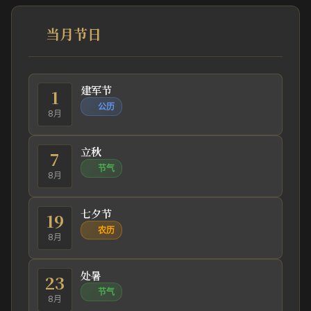
当月节日
建军节
1
公历
8月
立秋
7
节气
8月
七夕节
19
农历
8月
处暑
23
节气
8月