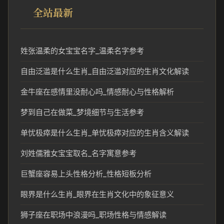
全站最新
姓张温柔的女宝宝名字_温柔名字参考
自由泛滥是什么生肖_自由泛滥对应的生肖文化解读
金牛座在感情里没耐心吗_情感耐心与性格解析
梦到自己在做菜_梦境细节与生活参考
单忧极瘁是什么生肖_单忧极瘁对应的生肖含义解读
刘姓儒雅女宝宝取名_名字寓意参考
巨蟹座容易上头性格分析_性格短板分析
眼界是什么生肖_眼界在生肖文化中的象征意义
狮子座在职场中浪漫吗_职场性格与情感解读