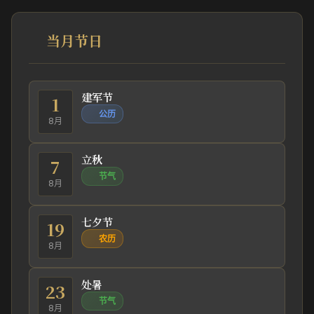
当月节日
建军节
1
公历
8月
立秋
7
节气
8月
七夕节
19
农历
8月
处暑
23
节气
8月