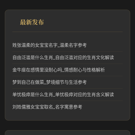
最新发布
姓张温柔的女宝宝名字_温柔名字参考
自由泛滥是什么生肖_自由泛滥对应的生肖文化解读
金牛座在感情里没耐心吗_情感耐心与性格解析
梦到自己在做菜_梦境细节与生活参考
单忧极瘁是什么生肖_单忧极瘁对应的生肖含义解读
刘姓儒雅女宝宝取名_名字寓意参考