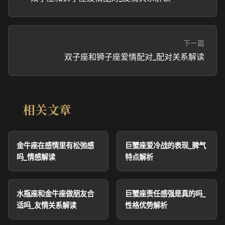
下一篇
双子座和狮子座爱情配对_配对关系解读
相关文章
金牛座在感情里有松弛感
巨蟹座爱冷战的表现_脾气
吗_情感解读
特点解析
水瓶座和金牛座做朋友合
巨蟹座责任感强是真的吗_
适吗_友情关系解读
性格优势解析