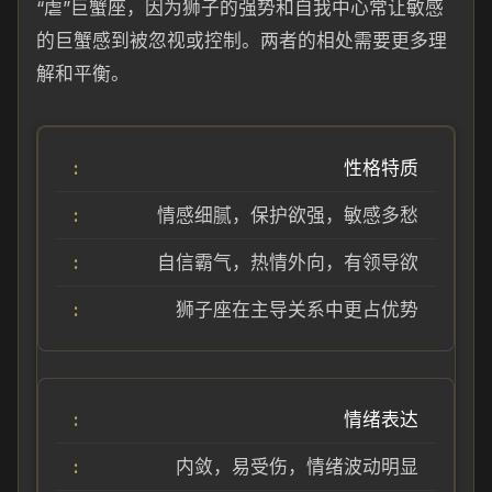
“虐”巨蟹座，因为狮子的强势和自我中心常让敏感
的巨蟹感到被忽视或控制。两者的相处需要更多理
解和平衡。
性格特质
情感细腻，保护欲强，敏感多愁
自信霸气，热情外向，有领导欲
狮子座在主导关系中更占优势
情绪表达
内敛，易受伤，情绪波动明显