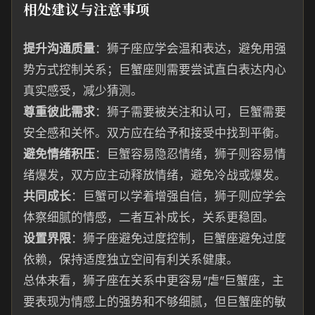
相处建议与注意事项
提升沟通质量
：狮子座应学会温和表达，避免用强
势方式控制关系；巨蟹座则需要尝试直白表达内心
真实感受，减少猜测。
尊重彼此需求
：狮子需要被关注和认可，巨蟹需要
安全感和关怀。双方应在给予和接受中找到平衡。
避免情绪积压
：巨蟹容易隐忍情绪，狮子则容易情
绪爆发，双方应主动释放情绪，避免冷战或爆发。
共同成长
：巨蟹可以学着增强自信，狮子则应学会
体察细腻的情感，二者互补成长，关系更稳固。
设置界限
：狮子座避免过度控制，巨蟹座避免过度
依赖，保持适度独立空间有利关系健康。
总体来看，狮子座在关系中更容易“虐”巨蟹座，主
要表现为情感上的强势和不够细腻，但巨蟹座的敏