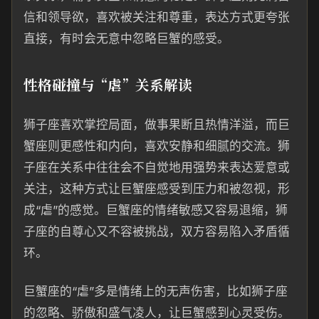
信和领导欲，喜欢被关注和尊重，表达方式更夸张
直接，有时会无意中忽略巨蟹的感受。
性格碰撞与“虐”关系解读
狮子座喜欢掌控局面，做事果断且热情洋溢，而巨
蟹座则更感性和内向，喜欢安静和细腻的交流。狮
子座在关系中往往会不自觉地用强势来表达爱意或
关注，这种方式让巨蟹座感受到压力和被忽视，形
成“虐”的感觉。巨蟹座的情绪敏感又容易退缩，狮
子座的自尊心又不容被挑战，双方容易陷入矛盾循
环。
巨蟹座的“虐”多是情绪上的无声伤害，比如狮子座
的忽略、骄傲和盛气凌人，让巨蟹感到心灵受伤。