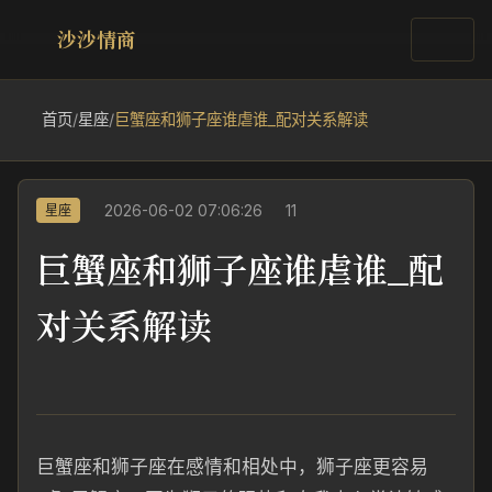
沙沙情商
首页
/
星座
/
巨蟹座和狮子座谁虐谁_配对关系解读
2026-06-02 07:06:26
11
星座
巨蟹座和狮子座谁虐谁_配
对关系解读
巨蟹座和狮子座在感情和相处中，狮子座更容易