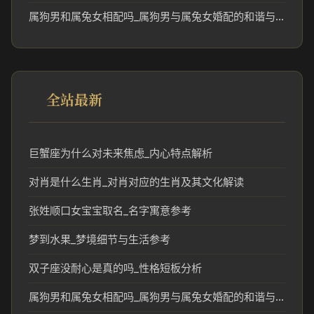
属狗男和属兔女相配吗_属狗男与属兔女婚配的和谐与挑战分析
全站最新
巨蟹座为什么对未来焦虑_内心特点解析
对肖是什么生肖_对肖对应的生肖及其文化解读
张姓顺口女宝宝取名_名字寓意参考
梦到水果_梦境细节与生活参考
双子座没耐心是真的吗_性格短板分析
属狗男和属兔女相配吗_属狗男与属兔女婚配的和谐与挑战分析