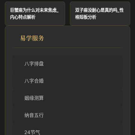
巨蟹座为什么对未来焦虑_
双子座没耐心是真的吗_性
内心特点解析
格短板分析
易学服务
八字排盘
八字合婚
姻缘测算
纳音五行
24节气