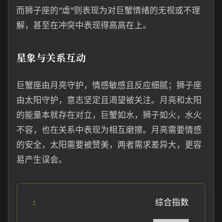
而狮子座的“虐”则表现为对巨蟹情绪的无视或不理
解，甚至在冲突中表现得高高在上。
星象与关系互动
巨蟹座由月亮守护，情感敏感且反应细腻；狮子座
由太阳守护，意志坚定且渴望被关注。月亮和太阳
的能量本就存在对立，巨蟹如水，狮子如火，水火
不容，也在关系中表现为相互磨擦。月亮需要情感
的安全，太阳需要被赞美，两者需求差异大，更容
易产生误会。
综合指数