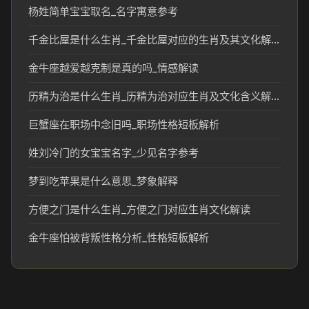
杨姓简单宝宝取名_名字寓意参考
千金比屋是什么生肖_千金比屋对应的生肖及其文化解读
金牛座越爱越克制是真的吗_情感解读
历精为治是什么生肖_历精为治对应生肖及文化含义解析
巨蟹座在职场中念旧吗_职场性格短板解析
姓刘冷门的女宝宝名字_少见名字参考
梦到吃苹果是什么意思_梦象解释
方便之门是什么生肖_方便之门对应生肖文化解读
金牛座怕被背叛性格分析_性格短板解析