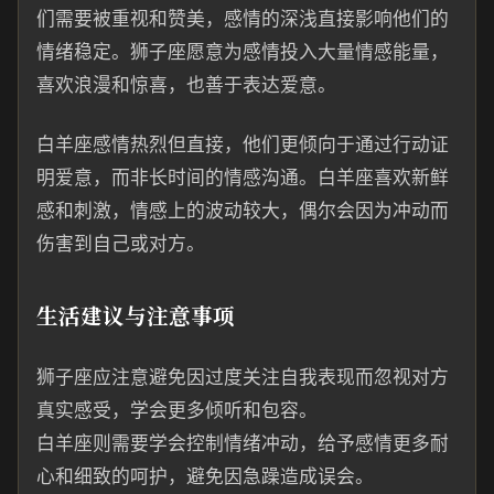
们需要被重视和赞美，感情的深浅直接影响他们的
情绪稳定。狮子座愿意为感情投入大量情感能量，
喜欢浪漫和惊喜，也善于表达爱意。
白羊座感情热烈但直接，他们更倾向于通过行动证
明爱意，而非长时间的情感沟通。白羊座喜欢新鲜
感和刺激，情感上的波动较大，偶尔会因为冲动而
伤害到自己或对方。
生活建议与注意事项
狮子座应注意避免因过度关注自我表现而忽视对方
真实感受，学会更多倾听和包容。
白羊座则需要学会控制情绪冲动，给予感情更多耐
心和细致的呵护，避免因急躁造成误会。