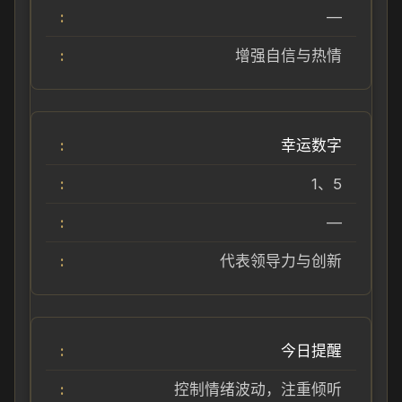
—
增强自信与热情
幸运数字
1、5
—
代表领导力与创新
今日提醒
控制情绪波动，注重倾听