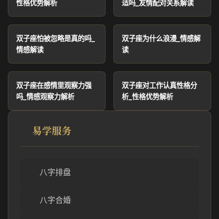
性格优势解析
适吗_友情配对关系解读
双子座怕被忽略是真的吗_
双子座为什么浪漫_情感解
情感解读
读
双子座在感情里观察力强
双子座对工作认真性格分
吗_情感观察力解析
析_性格优势解析
易学服务
八字排盘
八字合婚