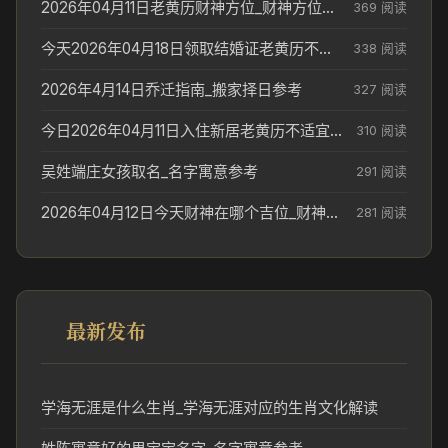
2026年04月11日老黄历财神方位_财神方位与供奉讲究
369 阅读
今天2026年04月18日领取结婚证老黄历不适合吗_领证日期参考
338 阅读
2026年4月14日乔迁指南_搬家择日参考
327 阅读
今日2026年04月11日入住新居老黄历不适宜吗_搬家择日参考
310 阅读
吴姓端庄女孩取名_名字寓意参考
291 阅读
2026年04月12日今天财神在哪个吉位_财神方位参考
281 阅读
最新发布
学海无涯是什么生肖_学海无涯对应的生肖文化解读