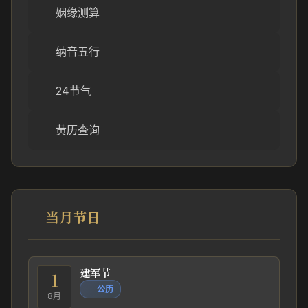
姻缘测算
纳音五行
24节气
黄历查询
当月节日
建军节
1
公历
8月