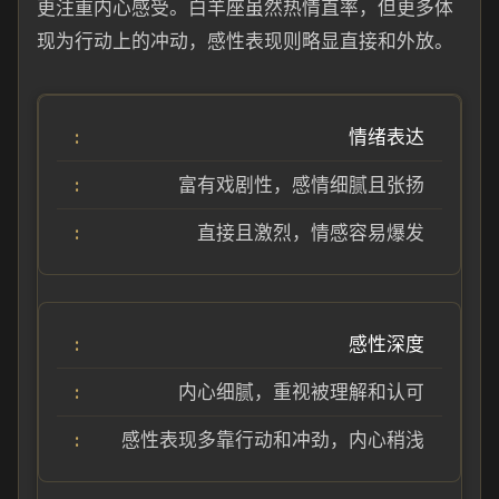
更注重内心感受。白羊座虽然热情直率，但更多体
现为行动上的冲动，感性表现则略显直接和外放。
情绪表达
富有戏剧性，感情细腻且张扬
直接且激烈，情感容易爆发
感性深度
内心细腻，重视被理解和认可
感性表现多靠行动和冲劲，内心稍浅