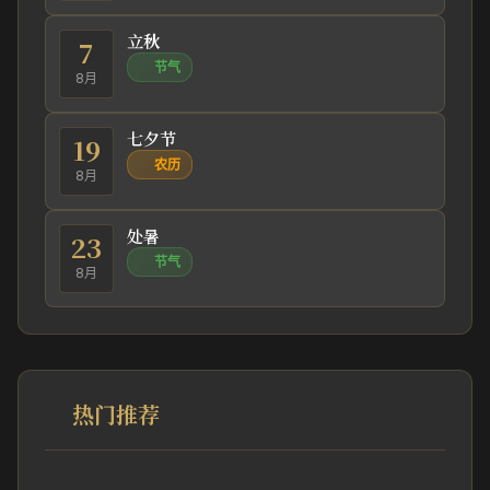
立秋
7
节气
8月
七夕节
19
农历
8月
处暑
23
节气
8月
热门推荐