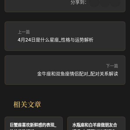
分享到：
上一篇
4月24日是什么星座_性格与运势解析
下一篇
金牛座和双鱼座情侣配对_配对关系解读
相关文章
巨蟹座喜欢新鲜感的表现_
水瓶座和白羊座做朋友合