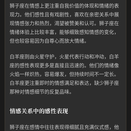
狮子座在情感上更注重自我价值的体现和情绪的表
现力。他们感性且有戏剧性，喜欢在亲密关系中展
现情感张力和热烈，渴望被赞美和认可。狮子座在
情绪体验上比较丰富，能够细致感知情感的变化，
但也较容易因为自尊心而放大情绪。
白羊座则由火星守护，火星代表行动和冲动，白羊
座的感性表现更多是直接且迅速的。他们的情绪像
火焰一样炽热，容易爆发，但持续时间不一定长。
白羊座更注重即时的情感满足和表达，缺少狮子座
那种对情感细节的反复品味。
情感关系中的感性表现
狮子座在感情中往往表现得细腻且充满仪式感，他