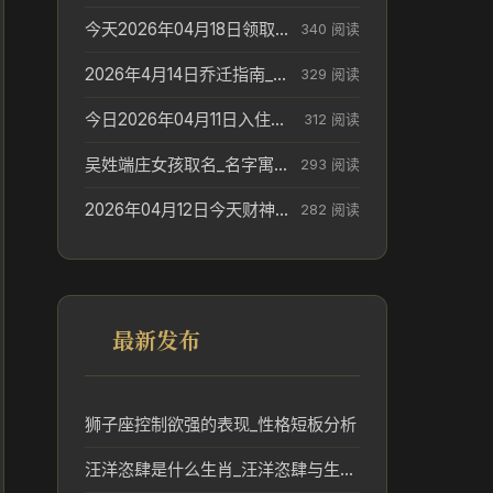
今天2026年04月18日领取结婚证老黄历不适合吗_领证日期参考
340 阅读
2026年4月14日乔迁指南_搬家择日参考
329 阅读
今日2026年04月11日入住新居老黄历不适宜吗_搬家择日参考
312 阅读
吴姓端庄女孩取名_名字寓意参考
293 阅读
2026年04月12日今天财神在哪个吉位_财神方位参考
282 阅读
最新发布
狮子座控制欲强的表现_性格短板分析
汪洋恣肆是什么生肖_汪洋恣肆与生肖文化的联系