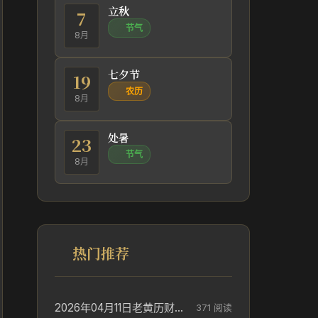
立秋
7
节气
8月
七夕节
19
农历
8月
处暑
23
节气
8月
热门推荐
2026年04月11日老黄历财神方位_财神方位与供奉讲究
371 阅读