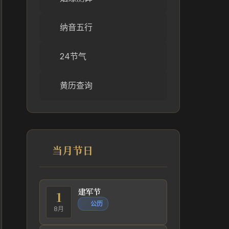
纳音五行
24节气
黄历查询
当月节日
建军节
1
公历
8月