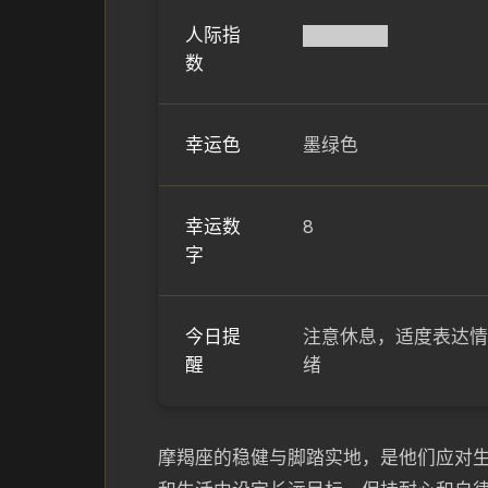
人际指
██████▌
数
幸运色
墨绿色
幸运数
8
字
今日提
注意休息，适度表达情
醒
绪
摩羯座的稳健与脚踏实地，是他们应对生