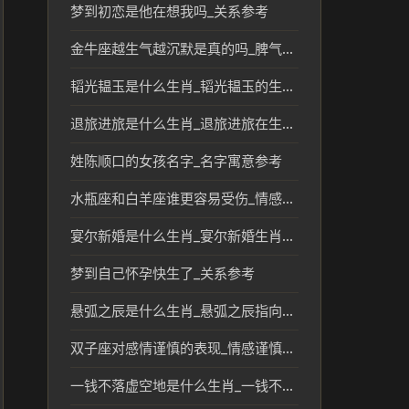
梦到初恋是他在想我吗_关系参考
金牛座越生气越沉默是真的吗_脾气特点解析
韬光韫玉是什么生肖_韬光韫玉的生肖象征与文化解读
退旅进旅是什么生肖_退旅进旅在生肖文化中的象征意义
姓陈顺口的女孩名字_名字寓意参考
水瓶座和白羊座谁更容易受伤_情感脆弱性解析
宴尔新婚是什么生肖_宴尔新婚生肖文化与传统解读
梦到自己怀孕快生了_关系参考
悬弧之辰是什么生肖_悬弧之辰指向的生肖文化解读
双子座对感情谨慎的表现_情感谨慎性格解析
一钱不落虚空地是什么生肖_一钱不落虚空地的生肖文化解析