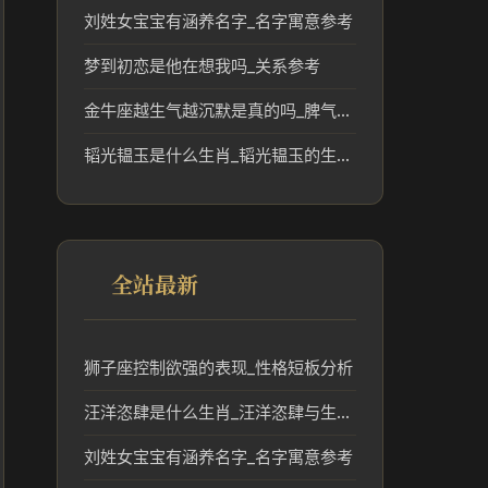
刘姓女宝宝有涵养名字_名字寓意参考
梦到初恋是他在想我吗_关系参考
金牛座越生气越沉默是真的吗_脾气特点解析
韬光韫玉是什么生肖_韬光韫玉的生肖象征与文化解读
全站最新
狮子座控制欲强的表现_性格短板分析
汪洋恣肆是什么生肖_汪洋恣肆与生肖文化的联系
刘姓女宝宝有涵养名字_名字寓意参考