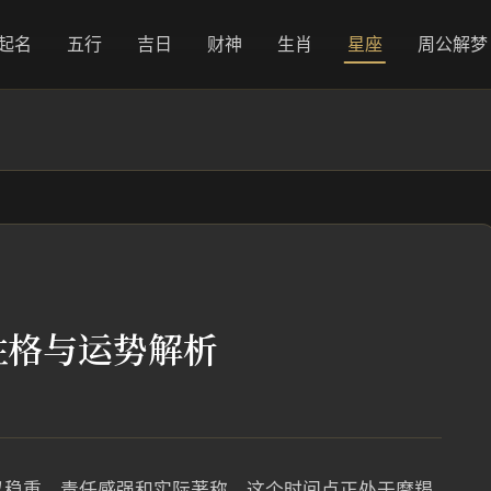
起名
五行
吉日
财神
生肖
星座
周公解梦
_性格与运势解析
座以稳重、责任感强和实际著称。这个时间点正处于摩羯