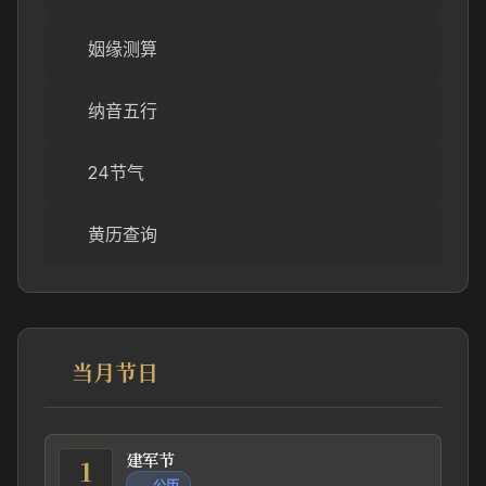
姻缘测算
纳音五行
24节气
黄历查询
当月节日
建军节
1
公历