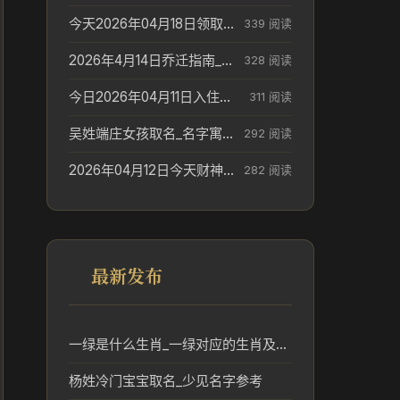
今天2026年04月18日领取结婚证老黄历不适合吗_领证日期参考
339 阅读
2026年4月14日乔迁指南_搬家择日参考
328 阅读
今日2026年04月11日入住新居老黄历不适宜吗_搬家择日参考
311 阅读
吴姓端庄女孩取名_名字寓意参考
292 阅读
2026年04月12日今天财神在哪个吉位_财神方位参考
282 阅读
最新发布
一绿是什么生肖_一绿对应的生肖及其文化含义分析
杨姓冷门宝宝取名_少见名字参考