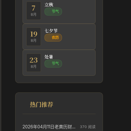
立秋
7
节气
8月
七夕节
19
农历
8月
处暑
23
节气
8月
热门推荐
2026年04月11日老黄历财神方位_财神方位与供奉讲究
370 阅读