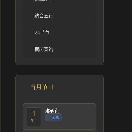
纳音五行
24节气
黄历查询
当月节日
建军节
1
公历
8月