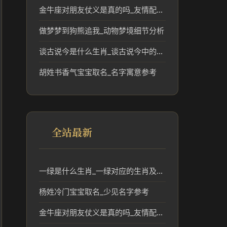
金牛座对朋友仗义是真的吗_友情配对解读
做梦梦到狗熊追我_动物梦境细节分析
谈古说今是什么生肖_谈古说今中的生肖文化解读
胡姓书香气宝宝取名_名字寓意参考
全站最新
一绿是什么生肖_一绿对应的生肖及其文化含义分析
杨姓冷门宝宝取名_少见名字参考
金牛座对朋友仗义是真的吗_友情配对解读