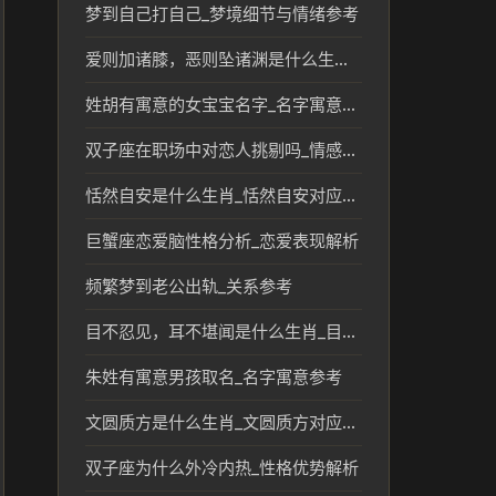
梦到自己打自己_梦境细节与情绪参考
爱则加诸膝，恶则坠诸渊是什么生肖_爱则加诸膝恶则坠诸渊对应生肖解读
姓胡有寓意的女宝宝名字_名字寓意参考
双子座在职场中对恋人挑剔吗_情感解读
恬然自安是什么生肖_恬然自安对应的生肖文化解读
巨蟹座恋爱脑性格分析_恋爱表现解析
频繁梦到老公出轨_关系参考
目不忍见，耳不堪闻是什么生肖_目不忍见耳不堪闻的生肖象征及民俗解读
朱姓有寓意男孩取名_名字寓意参考
文圆质方是什么生肖_文圆质方对应的生肖文化解读
双子座为什么外冷内热_性格优势解析