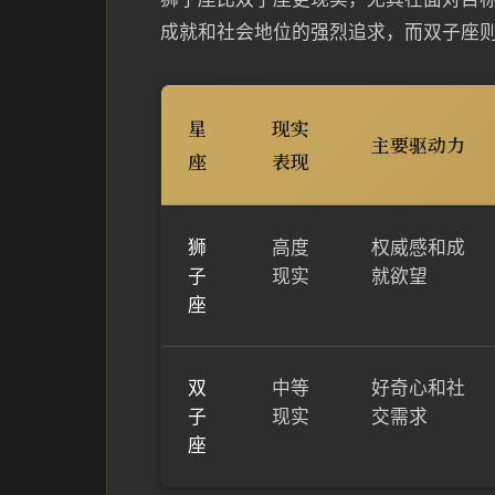
成就和社会地位的强烈追求，而双子座
星
现实
主要驱动力
座
表现
狮
高度
权威感和成
子
现实
就欲望
座
双
中等
好奇心和社
子
现实
交需求
座