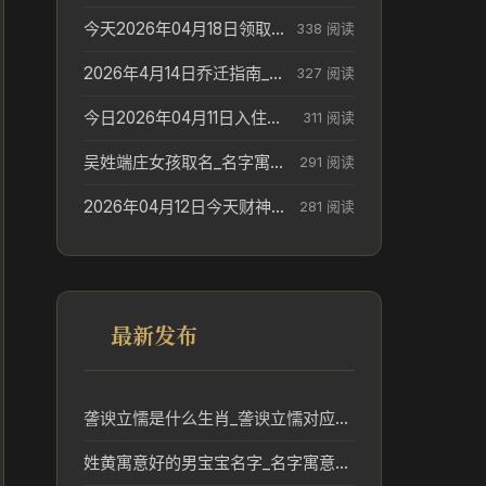
今天2026年04月18日领取结婚证老黄历不适合吗_领证日期参考
338 阅读
2026年4月14日乔迁指南_搬家择日参考
327 阅读
今日2026年04月11日入住新居老黄历不适宜吗_搬家择日参考
311 阅读
吴姓端庄女孩取名_名字寓意参考
291 阅读
2026年04月12日今天财神在哪个吉位_财神方位参考
281 阅读
最新发布
詟谀立懦是什么生肖_詟谀立懦对应的生肖及传统含义解读
姓黄寓意好的男宝宝名字_名字寓意参考