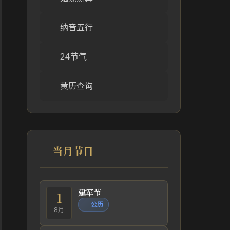
纳音五行
24节气
黄历查询
当月节日
建军节
1
公历
8月