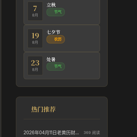
立秋
7
节气
8月
七夕节
19
农历
8月
处暑
23
节气
8月
热门推荐
2026年04月11日老黄历财神方位_财神方位与供奉讲究
369 阅读