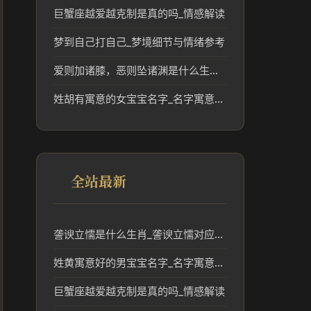
巨蟹座越爱越克制是真的吗_情感解读
梦到自己打自己_梦境细节与情绪参考
爱则加诸膝，恶则坠诸渊是什么生肖_爱则加诸膝恶则坠诸渊对应生肖解读
姓胡有寓意的女宝宝名字_名字寓意参考
全站最新
詟谀立懦是什么生肖_詟谀立懦对应的生肖及传统含义解读
姓黄寓意好的男宝宝名字_名字寓意参考
巨蟹座越爱越克制是真的吗_情感解读