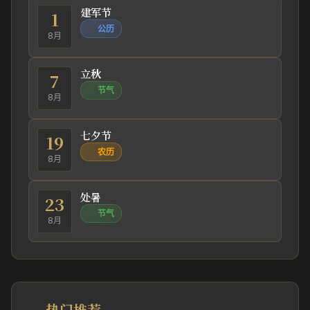
建军节
1
公历
8月
立秋
7
节气
8月
七夕节
19
农历
8月
处暑
23
节气
8月
热门推荐