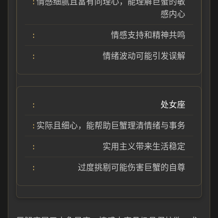
情感细腻且富有同理心，能理解巨蟹的敏
感内心
情感支持和精神共鸣
情绪波动可能引发误解
处女座
实际且细心，能帮助巨蟹理清情绪与事务
实用主义带来生活稳定
过度挑剔可能伤害巨蟹的自尊