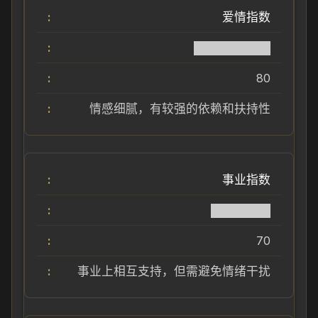
爱情指数
█████████
80
情感细腻，有较强的依赖和扶持性
事业指数
███████
70
事业上相互支持，但需避免情绪干扰