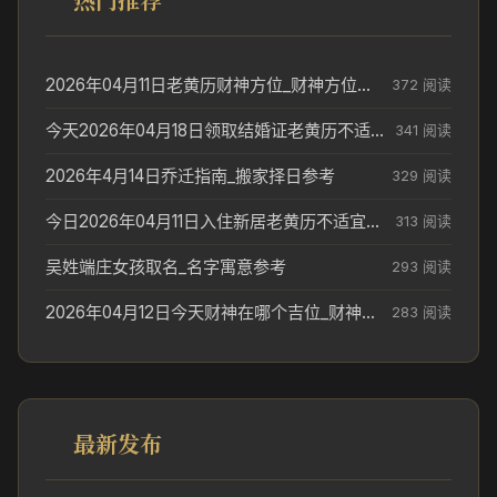
2026年04月11日老黄历财神方位_财神方位与供奉讲究
372 阅读
今天2026年04月18日领取结婚证老黄历不适合吗_领证日期参考
341 阅读
2026年4月14日乔迁指南_搬家择日参考
329 阅读
今日2026年04月11日入住新居老黄历不适宜吗_搬家择日参考
313 阅读
吴姓端庄女孩取名_名字寓意参考
293 阅读
2026年04月12日今天财神在哪个吉位_财神方位参考
283 阅读
最新发布