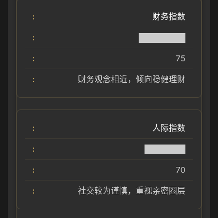
财务指数
████████
75
财务观念相近，倾向稳健理财
人际指数
███████
70
社交较为谨慎，重视亲密圈层